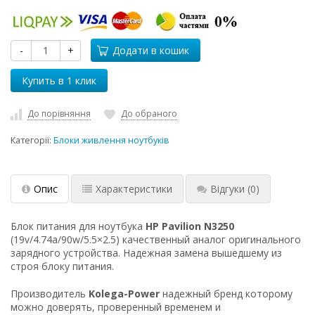
-
+
Додати в кошик
До порівняння
До обраного
Категорії:
Блоки живлення ноутбуків
Опис
Характеристики
Відгуки
(0)
Блок питания для ноутбука
HP Pavilion N3250
(19v/4.74a/90w/5.5×2.5) качественный аналог оригинального
зарядного устройства. Надежная замена вышедшему из
строя блоку питания.
Производитель
Kolega-Power
надежный бренд которому
можно доверять, проверенный временем и