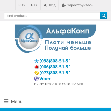
RUS
UKR
Вхід
Зареєструйтесь
(098)808-51-51
(066)808-51-51
(073)808-51-51
Viber
Пн-Пт
10:00-18:00
Сб
10:00-16:00
Menu