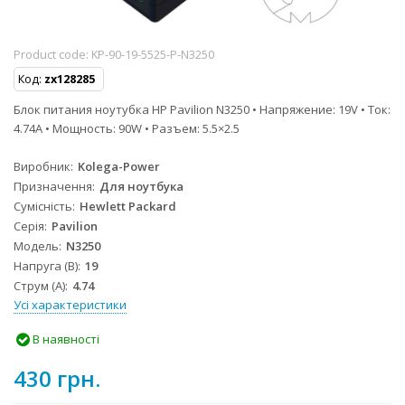
Product code:
KP-90-19-5525-P-N3250
Код:
zx128285
Блок питания ноутубка HP Pavilion N3250 • Напряжение: 19V • Ток:
4.74A • Мощность: 90W • Разъем: 5.5×2.5
Виробник
Kolega-Power
Призначення
Для ноутбука
Сумісність
Hewlett Packard
Серія
Pavilion
Модель
N3250
Напруга (В)
19
Струм (А)
4.74
Усі характеристики
В наявності
430 грн.