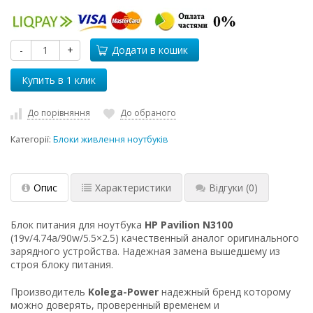
-
+
Додати в кошик
До порівняння
До обраного
Категорії:
Блоки живлення ноутбуків
Опис
Характеристики
Відгуки
(0)
Блок питания для ноутбука
HP Pavilion N3100
(19v/4.74a/90w/5.5×2.5) качественный аналог оригинального
зарядного устройства. Надежная замена вышедшему из
строя блоку питания.
Производитель
Kolega-Power
надежный бренд которому
можно доверять, проверенный временем и