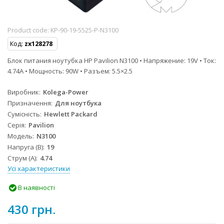
Product code:
KP-90-19-5525-P-N3100
Код:
zx128278
Блок питания ноутубка HP Pavilion N3100 • Напряжение: 19V • Ток:
4.74A • Мощность: 90W • Разъем: 5.5×2.5
Виробник
Kolega-Power
Призначення
Для ноутбука
Сумісність
Hewlett Packard
Серія
Pavilion
Модель
N3100
Напруга (В)
19
Струм (А)
4.74
Усі характеристики
В наявності
430 грн.