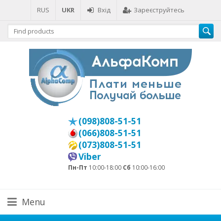
RUS
UKR
Вхід
Зареєструйтесь
(098)808-51-51
(066)808-51-51
(073)808-51-51
Viber
Пн-Пт
10:00-18:00
Сб
10:00-16:00
Menu