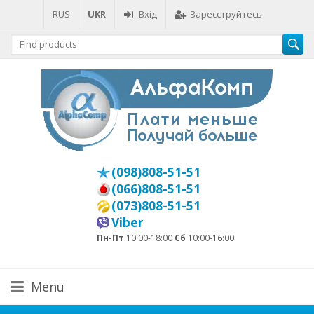
RUS
UKR
Вхід
Зареєструйтесь
(098)808-51-51
(066)808-51-51
(073)808-51-51
Viber
Пн-Пт
10:00-18:00
Сб
10:00-16:00
Menu