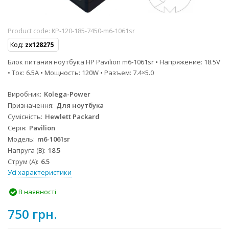
Product code:
KP-120-185-7450-m6-1061sr
Код:
zx128275
Блок питания ноутбука HP Pavilion m6-1061sr • Напряжение: 18.5V
• Ток: 6.5A • Мощность: 120W • Разъем: 7.4×5.0
Виробник
Kolega-Power
Призначення
Для ноутбука
Сумісність
Hewlett Packard
Серія
Pavilion
Модель
m6-1061sr
Напруга (В)
18.5
Струм (А)
6.5
Усі характеристики
В наявності
750 грн.