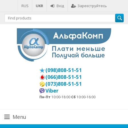
RUS
UKR
Вхід
Зареєструйтесь
(098)808-51-51
(066)808-51-51
(073)808-51-51
Viber
Пн-Пт
10:00-18:00
Сб
10:00-16:00
Menu