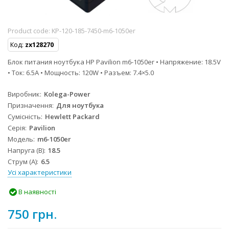
Product code:
KP-120-185-7450-m6-1050er
Код:
zx128270
Блок питания ноутбука HP Pavilion m6-1050er • Напряжение: 18.5V
• Ток: 6.5A • Мощность: 120W • Разъем: 7.4×5.0
Виробник
Kolega-Power
Призначення
Для ноутбука
Сумісність
Hewlett Packard
Серія
Pavilion
Модель
m6-1050er
Напруга (В)
18.5
Струм (А)
6.5
Усі характеристики
В наявності
750 грн.