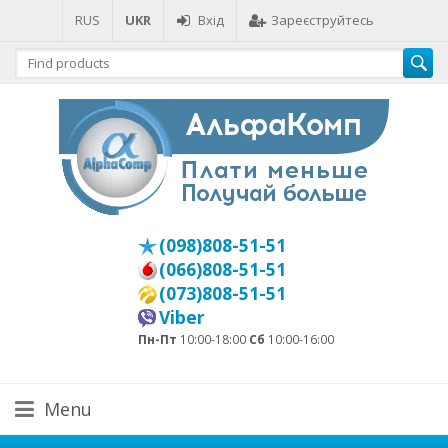
RUS
UKR
Вхід
Зареєструйтесь
(098)808-51-51
(066)808-51-51
(073)808-51-51
Viber
Пн-Пт
10:00-18:00
Сб
10:00-16:00
Menu