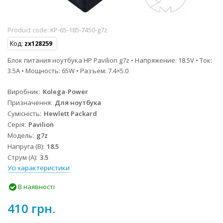
Product code:
KP-65-185-7450-g7z
Код:
zx128259
Блок питания ноутбука HP Pavilion g7z • Напряжение: 18.5V • Ток:
3.5A • Мощность: 65W • Разъем: 7.4×5.0
Виробник
Kolega-Power
Призначення
Для ноутбука
Сумісність
Hewlett Packard
Серія
Pavilion
Модель
g7z
Напруга (В)
18.5
Струм (А)
3.5
Усі характеристики
В наявності
410 грн.