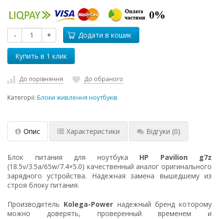
-
+
Додати в кошик
До порівняння
До обраного
Категорії:
Блоки живлення ноутбуків
Опис
Характеристики
Відгуки
(0)
Блок питания для ноутбука
HP Pavilion g7z
(18.5v/3.5a/65w/7.4×5.0) качественный аналог оригинального
зарядного устройства. Надежная замена вышедшему из
строя блоку питания.
Производитель
Kolega-Power
надежный бренд которому
можно доверять, проверенный временем и