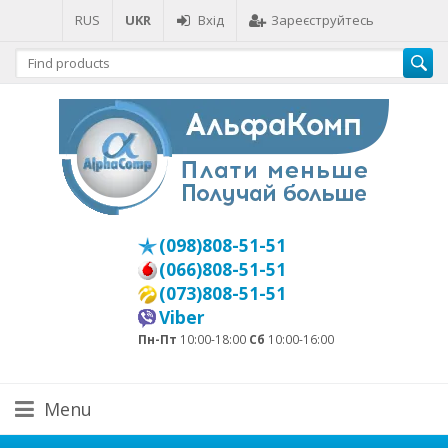
RUS
UKR
Вхід
Зареєструйтесь
(098)808-51-51
(066)808-51-51
(073)808-51-51
Viber
Пн-Пт
10:00-18:00
Сб
10:00-16:00
Menu