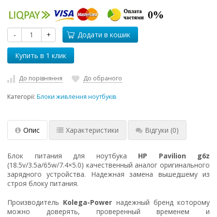
-
+
Додати в кошик
До порівняння
До обраного
Категорії:
Блоки живлення ноутбуків
Опис
Характеристики
Відгуки
(0)
Блок питания для ноутбука
HP Pavilion g6z
(18.5v/3.5a/65w/7.4×5.0) качественный аналог оригинального
зарядного устройства. Надежная замена вышедшему из
строя блоку питания.
Производитель
Kolega-Power
надежный бренд которому
можно доверять, проверенный временем и