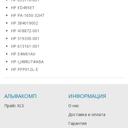
HP ED495ET
HP PA-1650-32HT
HP 384019002
HP 418872-001
HP 519330-001
HP 613161-001
HP E4W61AV
HP LJ488UT#ABA
HP PPP012L-E
АЛЬФАКОМП
ИНФОРМАЦИЯ
Прайс XLS
О нас
Доставка и оплата
Гарантия