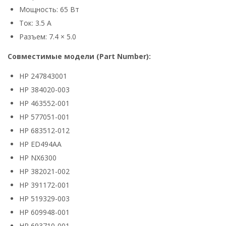
Мощность: 65 Вт
Ток: 3.5 А
Разъем: 7.4 × 5.0
Совместимые модели (Part Number):
HP 247843001
HP 384020-003
HP 463552-001
HP 577051-001
HP 683512-012
HP ED494AA
HP NX6300
HP 382021-002
HP 391172-001
HP 519329-003
HP 609948-001
HP 693710-001