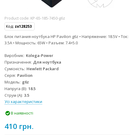
Product code:
KP-65-185-7450-g6z
Код:
zx128253
Блок питания ноутбука HP Pavilion g6z • Напряжение: 18.5V • Ток:
3.5A • Мощность: 65W • Разъем: 7.4×5.0
Виробник
Kolega-Power
Призначення
Для ноутбука
Сумісність
Hewlett Packard
Серія
Pavilion
Модель
g6z
Напруга (В)
18.5
Струм (А)
3.5
Усі характеристики
В наявності
410 грн.