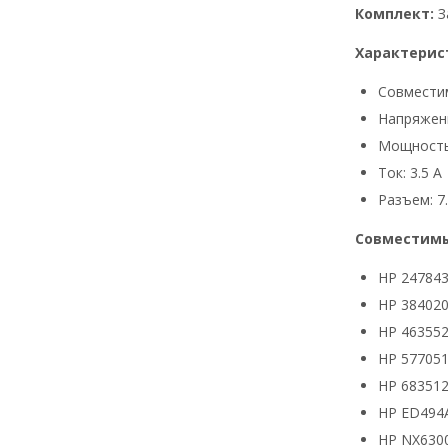
Комплект:
З
Характерис
Совмести
Напряжени
Мощность
Ток: 3.5 А
Разъем: 7.
Совместимы
HP 24784
HP 384020
HP 463552
HP 577051
HP 683512
HP ED494
HP NX630