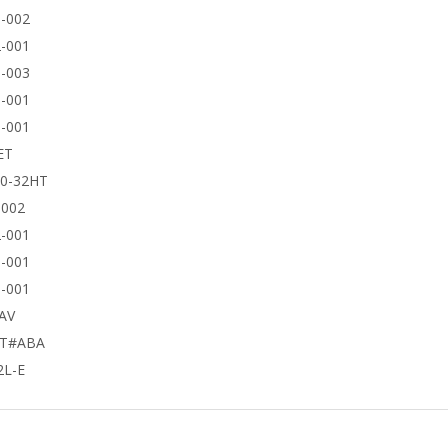
-002
-001
-003
-001
-001
ET
50-32HT
9002
-001
-001
-001
AV
UT#ABA
2L-E