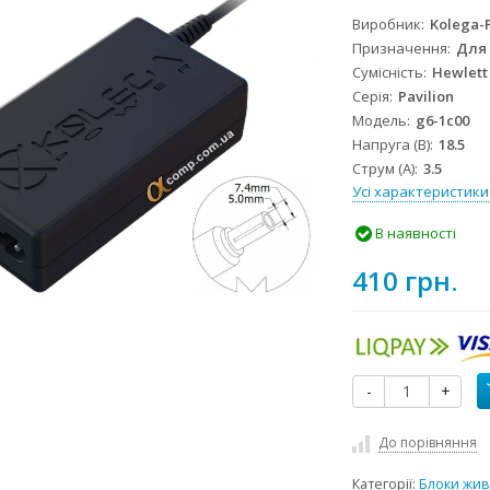
Виробник
Kolega-
Призначення
Для
Сумісність
Hewlett
Серія
Pavilion
Модель
g6-1c00
Напруга (В)
18.5
Струм (А)
3.5
Усі характеристики
В наявності
410 грн.
-
+
До порівняння
Категорії:
Блоки жив