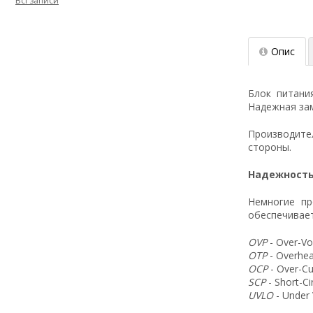
Всі записи
Опис
Блок питани
Надежная зам
Производит
стороны.
Надежность
Немногие пр
обеспечивает
OVP
- Over-Vo
OTP
- Overhea
OCP
- Over-Cu
SCP
- Short-C
UVLO
- Under