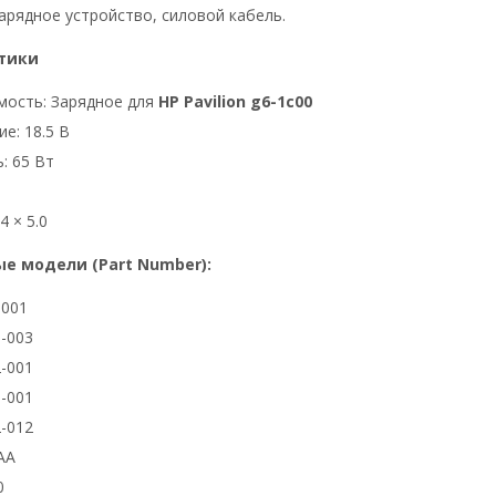
арядное устройство, силовой кабель.
тики
мость: Зарядное для
HP Pavilion g6-1c00
е: 18.5 В
: 65 Вт
4 × 5.0
е модели (Part Number):
3001
-003
-001
-001
-012
AA
0