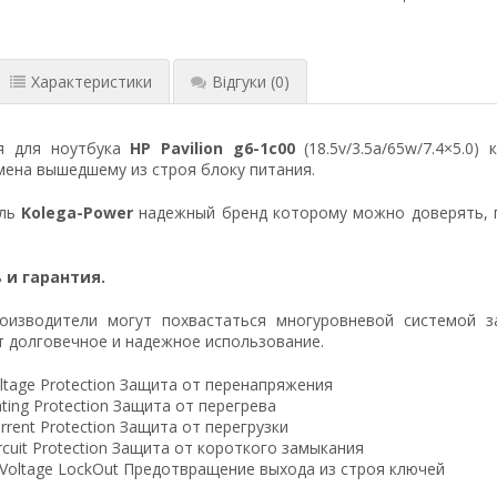
Характеристики
Відгуки
(0)
я для ноутбука
HP Pavilion g6-1c00
(18.5v/3.5a/65w/7.4×5.0
ена вышедшему из строя блоку питания.
ель
Kolega-Power
надежный бренд которому можно доверять, 
 и гарантия.
оизводители могут похвастаться многуровневой системой з
 долговечное и надежное использование.
ltage Protection Защита от перенапряжения
ting Protection Защита от перегрева
rrent Protection Защита от перегрузки
ircuit Protection Защита от короткого замыкания
 Voltage LockOut Предотвращение выхода из строя ключей