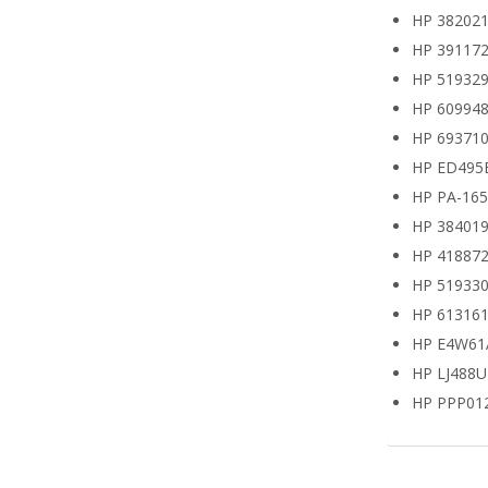
HP 382021
HP 391172
HP 519329
HP 609948
HP 693710
HP ED495
HP PA-16
HP 38401
HP 418872
HP 519330
HP 613161
HP E4W61
HP LJ488
HP PPP01