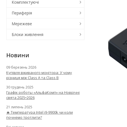
Комплектуючі
Периферія
Мережеве
Блоки живлення
Новини
09 березень 2026
Купівля вживаного монітора: У чому
різниця між Class A та Class B
30 грудень 2025
Графік роботы «АльфаКомп» на Новрічні
свята 2025•2026
21 липень 2025
🔥 Температура Intel i9-9900k чи коли
почнемо тротлити?