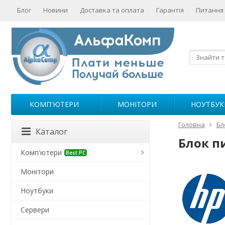
Блог
Новини
Доставка та оплата
Гарантія
Питання 
КОМП'ЮТЕРИ
МОНІТОРИ
НОУТБУК
Головна
Бл
Каталог
Блок пи
Комп'ютери
Best PC
Монітори
Ноутбуки
Сервери