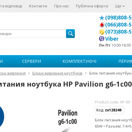
та відповіді
Контакти
Про нас
Публічна оферта
Ще
(098)808-5
(066)808-5
(073)808-5
Viber
Пн-Пт
10:00-18:00
И
СЕРВЕРИ
КОМПЛЕКТУЮЧІ
ПЕРИФ
оки живлення
Блоки живлення ноутбуків
Блок питания ноутбука 
тания ноутбука HP Pavilion g6-1c00
Product code:
KP-65-
Код:
zx128249
Блок питания ноутбу
65W • Разъем: 7.4×5