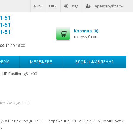
RUS
UKR
Вхід
Зареєструйтесь
1-51
1-51
Корзина (
0
)
1-51
на суму
0 грн.
Сб
10:00-16:00
ЕРІЯ
МЕРЕЖЕВЕ
БЛОКИ ЖИВЛЕННЯ
HP Pavilion g6-1c00
185-7450-g6-1c00
ка HP Pavilion g6-1c00 • Напряжение: 18.5V • Ток: 3.5A • Мощность:
.0