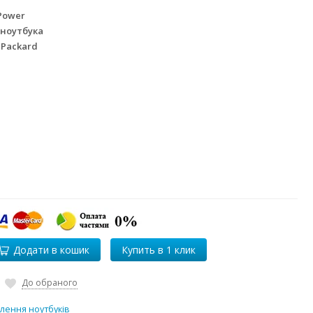
Power
 ноутбука
 Packard
Додати в кошик
До обраного
лення ноутбуків