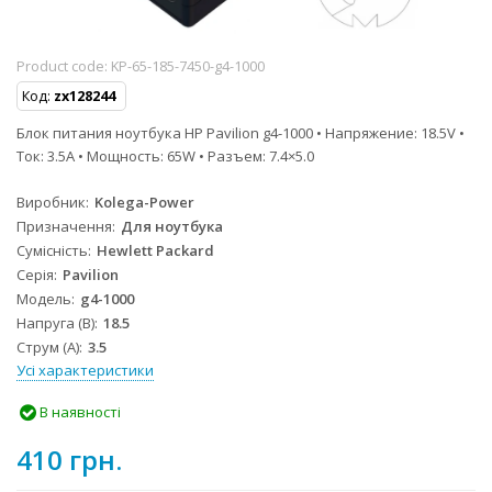
Product code:
KP-65-185-7450-g4-1000
Код:
zx128244
Блок питания ноутбука HP Pavilion g4-1000 • Напряжение: 18.5V •
Ток: 3.5A • Мощность: 65W • Разъем: 7.4×5.0
Виробник
Kolega-Power
Призначення
Для ноутбука
Сумісність
Hewlett Packard
Серія
Pavilion
Модель
g4-1000
Напруга (В)
18.5
Струм (А)
3.5
Усі характеристики
В наявності
410 грн.