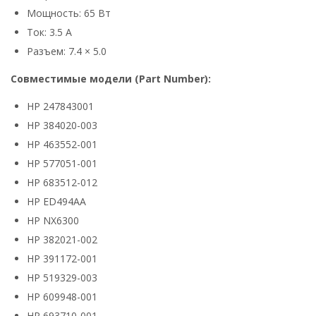
Мощность: 65 Вт
Ток: 3.5 А
Разъем: 7.4 × 5.0
Совместимые модели (Part Number):
HP 247843001
HP 384020-003
HP 463552-001
HP 577051-001
HP 683512-012
HP ED494AA
HP NX6300
HP 382021-002
HP 391172-001
HP 519329-003
HP 609948-001
HP 693710-001