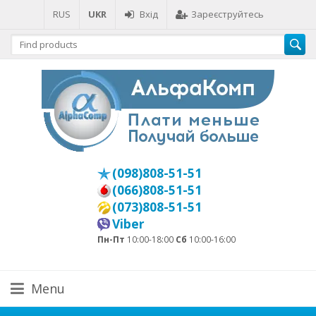
RUS
UKR
Вхід
Зареєструйтесь
(098)808-51-51
(066)808-51-51
(073)808-51-51
Viber
Пн-Пт
10:00-18:00
Сб
10:00-16:00
Menu