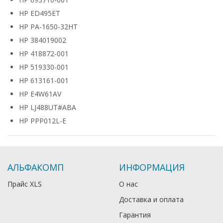
HP ED495ET
HP PA-1650-32HT
HP 384019002
HP 418872-001
HP 519330-001
HP 613161-001
HP E4W61AV
HP LJ488UT#ABA
HP PPP012L-E
АЛЬФАКОМП
ИНФОРМАЦИЯ
Прайс XLS
О нас
Доставка и оплата
Гарантия