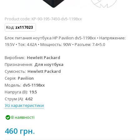
Product code:
KP-90-195-7450-dv5-1198xx
Код:
zx117023
Блок питания ноутбука HP Pavilion dv5-1198xx • Напряжение:
19.5V • Ток: 4.62A • Мощность: 90W • Разъем: 7.4×5.0
Виробник
Hewlett Packard
Призначення
Для ноутбука
Сумісність
Hewlett Packard
Серія
Pavilion
Модель
dv5-1198xx
Напруга (В)
19.5
Струм (А)
4.62
Усі характеристики
В наявності
460 грн.