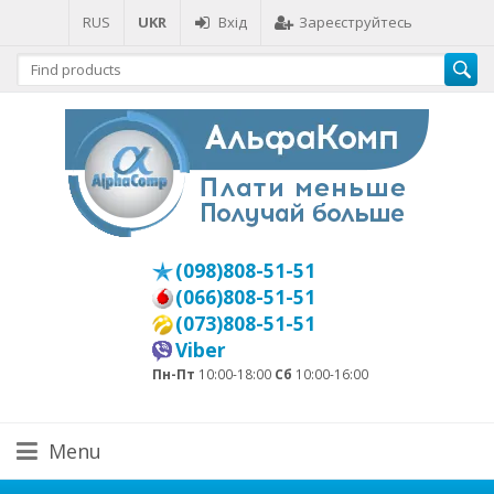
RUS
UKR
Вхід
Зареєструйтесь
(098)808-51-51
(066)808-51-51
(073)808-51-51
Viber
Пн-Пт
10:00-18:00
Сб
10:00-16:00
Menu