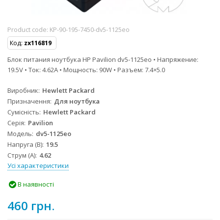
Product code:
KP-90-195-7450-dv5-1125eo
Код:
zx116819
Блок питания ноутбука HP Pavilion dv5-1125eo • Напряжение:
19.5V • Ток: 4.62A • Мощность: 90W • Разъем: 7.4×5.0
Виробник
Hewlett Packard
Призначення
Для ноутбука
Сумісність
Hewlett Packard
Серія
Pavilion
Модель
dv5-1125eo
Напруга (В)
19.5
Струм (А)
4.62
Усі характеристики
В наявності
460 грн.