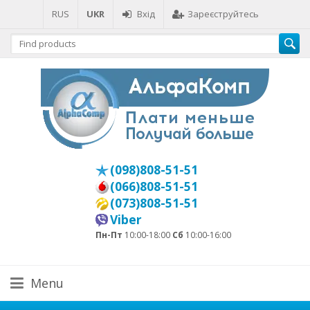
RUS
UKR
Вхід
Зареєструйтесь
(098)808-51-51
(066)808-51-51
(073)808-51-51
Viber
Пн-Пт
10:00-18:00
Сб
10:00-16:00
Menu