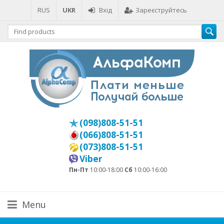
RUS
UKR
Вхід
Зареєструйтесь
(098)808-51-51
(066)808-51-51
(073)808-51-51
Viber
Пн-Пт
10:00-18:00
Сб
10:00-16:00
Menu