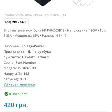
Product code:
KP-65-195-4817-P-0K065B13
Код:
zx127373
Блок питания ноутбука HP P-0K065B13 • Напряжение: 19.5V • Ток:
3.33A • Мощность: 65W • Разъем: 4.8×1.7
Виробник
Kolega-Power
Призначення
Для ноутбука
Сумісність
Hewlett Packard
Серія
_Part Number
Модель
P-0K065B13
Напруга (В)
19.5
Струм (А)
3.33
Усі характеристики
В наявності
420 грн.