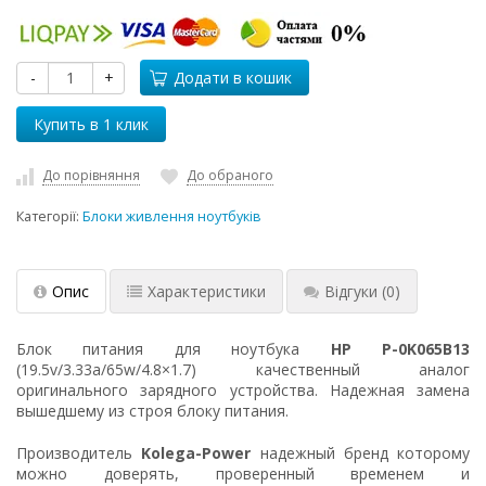
-
+
Додати в кошик
До порівняння
До обраного
Категорії:
Блоки живлення ноутбуків
Опис
Характеристики
Відгуки
(0)
Блок питания для ноутбука
HP P-0K065B13
(19.5v/3.33a/65w/4.8×1.7) качественный аналог
оригинального зарядного устройства. Надежная замена
вышедшему из строя блоку питания.
Производитель
Kolega-Power
надежный бренд которому
можно доверять, проверенный временем и