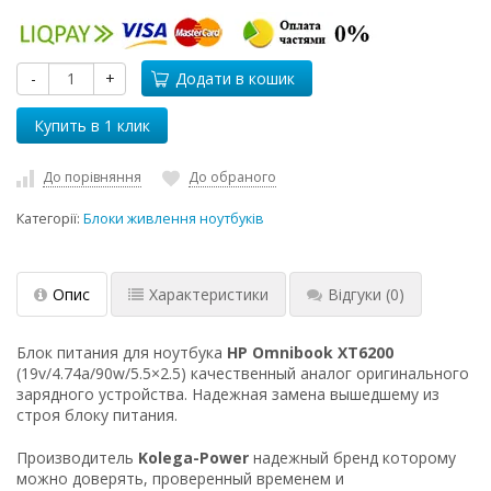
-
+
Додати в кошик
До порівняння
До обраного
Категорії:
Блоки живлення ноутбуків
Опис
Характеристики
Відгуки
(0)
Блок питания для ноутбука
HP Omnibook XT6200
(19v/4.74a/90w/5.5×2.5) качественный аналог оригинального
зарядного устройства. Надежная замена вышедшему из
строя блоку питания.
Производитель
Kolega-Power
надежный бренд которому
можно доверять, проверенный временем и