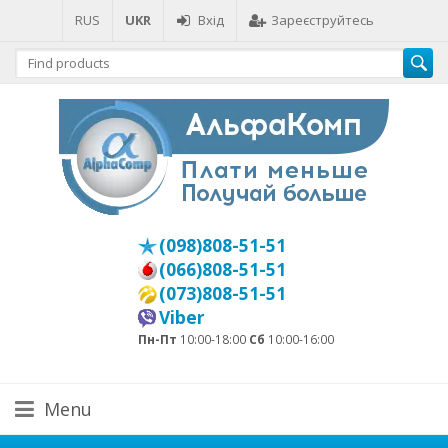
RUS
UKR
Вхід
Зареєструйтесь
(098)808-51-51
(066)808-51-51
(073)808-51-51
Viber
Пн-Пт
10:00-18:00
Сб
10:00-16:00
Menu