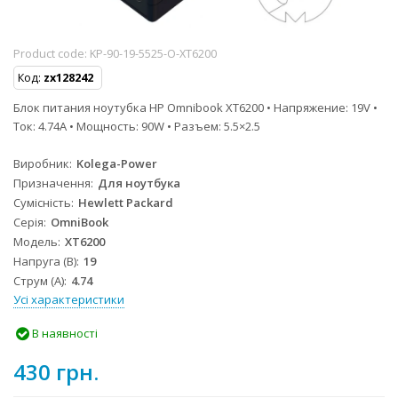
Product code:
KP-90-19-5525-O-XT6200
Код:
zx128242
Блок питания ноутубка HP Omnibook XT6200 • Напряжение: 19V •
Ток: 4.74A • Мощность: 90W • Разъем: 5.5×2.5
Виробник
Kolega-Power
Призначення
Для ноутбука
Сумісність
Hewlett Packard
Серія
OmniBook
Модель
XT6200
Напруга (В)
19
Струм (А)
4.74
Усі характеристики
В наявності
430 грн.