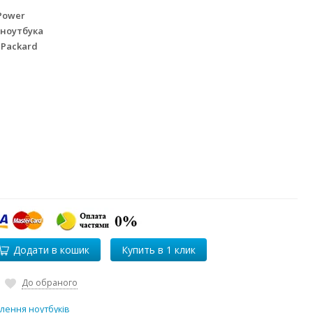
Power
 ноутбука
 Packard
Додати в кошик
До обраного
лення ноутбуків