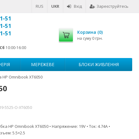
RUS
UKR
Вхід
Зареєструйтесь
1-51
1-51
Корзина (
0
)
1-51
на суму
0 грн.
Сб
10:00-16:00
ЕРІЯ
МЕРЕЖЕВЕ
БЛОКИ ЖИВЛЕННЯ
а HP Omnibook XT6050
50
19-5525-O-XT6050
ка HP Omnibook XT6050 • Напряжение: 19V • Ток: 4.74A •
зъем: 5.5×2.5