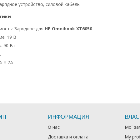
арядное устройство, силовой кабель.
тики
мость: Зарядное для
HP Omnibook XT6050
е: 19 В
: 90 Вт
А
5 × 2.5
МП
ИНФОРМАЦИЯ
ВЛАС
О нас
Мої за
Доставка и оплата
My prof