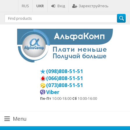
RUS
UKR
Вхід
Зареєструйтесь
(098)808-51-51
(066)808-51-51
(073)808-51-51
Viber
Пн-Пт
10:00-18:00
Сб
10:00-16:00
Menu