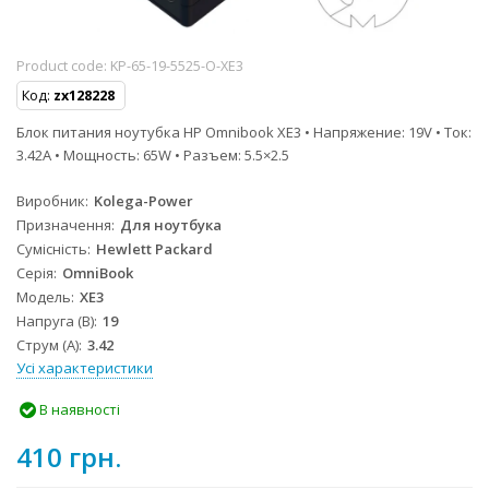
Product code:
KP-65-19-5525-O-XE3
Код:
zx128228
Блок питания ноутубка HP Omnibook XE3 • Напряжение: 19V • Ток:
3.42A • Мощность: 65W • Разъем: 5.5×2.5
Виробник
Kolega-Power
Призначення
Для ноутбука
Сумісність
Hewlett Packard
Серія
OmniBook
Модель
XE3
Напруга (В)
19
Струм (А)
3.42
Усі характеристики
В наявності
410 грн.