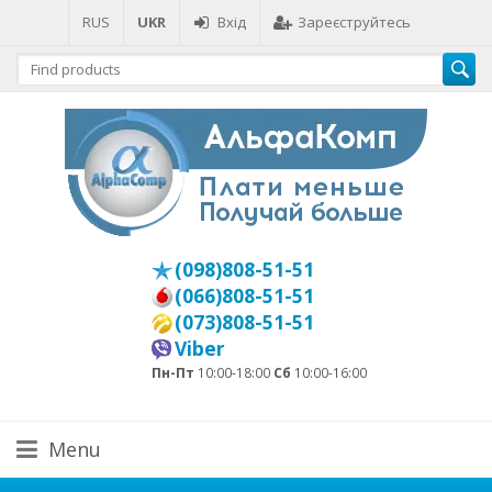
RUS
UKR
Вхід
Зареєструйтесь
(098)808-51-51
(066)808-51-51
(073)808-51-51
Viber
Пн-Пт
10:00-18:00
Сб
10:00-16:00
Menu