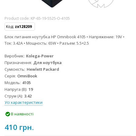
Product code:
KP-65-19-5525-O-4105
Код:
zx128209
Блок питания ноутубка HP Omnibook 4105 • Напряжение: 19V •
Ток: 3.42A • Мощность: 65W • Разъем: 5.5×2.5
Виробник
Kolega-Power
Призначення
Для ноутбука
Сумісність
Hewlett Packard
Серія
OmniBook
Модель
4105
Напруга (В)
19
Струм (А)
3.42
Усі характеристики
В наявності
410 грн.