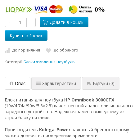
-
+
Додати в кошик
До порівняння
До обраного
Категорії:
Блоки живлення ноутбуків
Опис
Характеристики
Відгуки
(0)
Блок питания для ноутбука
HP Omnibook 3000CTX
(19v/4.74a/90w/5.5×2.5) качественный аналог оригинального
зарядного устройства. Надежная замена вышедшему из
строя блоку питания.
Производитель
Kolega-Power
надежный бренд которому
можно доверять, проверенный временем и