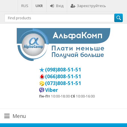
RUS
UKR
Вхід
Зареєструйтесь
(098)808-51-51
(066)808-51-51
(073)808-51-51
Viber
Пн-Пт
10:00-18:00
Сб
10:00-16:00
Menu