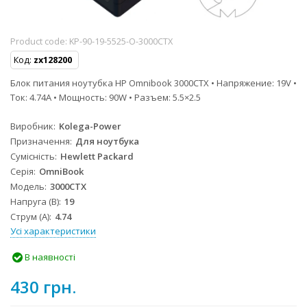
Product code:
KP-90-19-5525-O-3000CTX
Код:
zx128200
Блок питания ноутубка HP Omnibook 3000CTX • Напряжение: 19V •
Ток: 4.74A • Мощность: 90W • Разъем: 5.5×2.5
Виробник
Kolega-Power
Призначення
Для ноутбука
Сумісність
Hewlett Packard
Серія
OmniBook
Модель
3000CTX
Напруга (В)
19
Струм (А)
4.74
Усі характеристики
В наявності
430 грн.