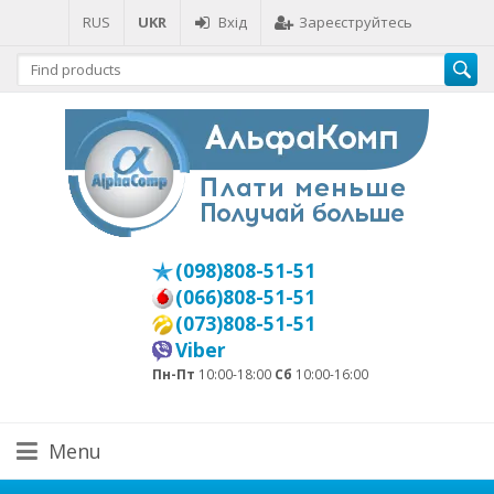
RUS
UKR
Вхід
Зареєструйтесь
(098)808-51-51
(066)808-51-51
(073)808-51-51
Viber
Пн-Пт
10:00-18:00
Сб
10:00-16:00
Menu