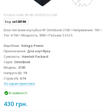
Product code:
KP-90-19-5525-O-2100
Код:
zx128196
Блок питания ноутубка HP Omnibook 2100 • Напряжение: 19V •
Ток: 4.74A • Мощность: 90W • Разъем: 5.5×2.5
Виробник
Kolega-Power
Призначення
Для ноутбука
Сумісність
Hewlett Packard
Серія
OmniBook
Модель
2100
Напруга (В)
19
Струм (А)
4.74
Усі характеристики
В наявності
430 грн.