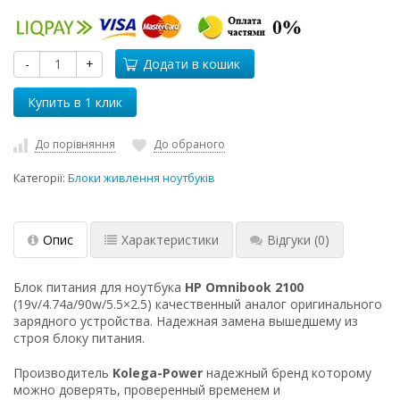
-
+
Додати в кошик
До порівняння
До обраного
Категорії:
Блоки живлення ноутбуків
Опис
Характеристики
Відгуки
(0)
Блок питания для ноутбука
HP Omnibook 2100
(19v/4.74a/90w/5.5×2.5) качественный аналог оригинального
зарядного устройства. Надежная замена вышедшему из
строя блоку питания.
Производитель
Kolega-Power
надежный бренд которому
можно доверять, проверенный временем и