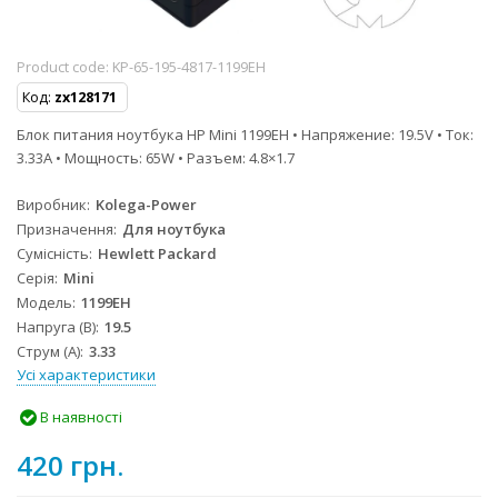
Product code:
KP-65-195-4817-1199EH
Код:
zx128171
Блок питания ноутбука HP Mini 1199EH • Напряжение: 19.5V • Ток:
3.33A • Мощность: 65W • Разъем: 4.8×1.7
Виробник
Kolega-Power
Призначення
Для ноутбука
Сумісність
Hewlett Packard
Серія
Mini
Модель
1199EH
Напруга (В)
19.5
Струм (А)
3.33
Усі характеристики
В наявності
420 грн.