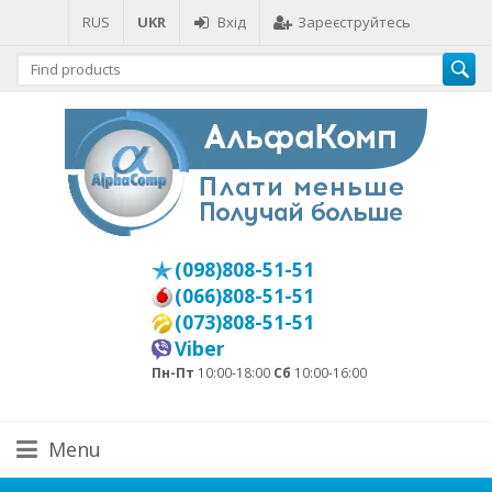
RUS
UKR
Вхід
Зареєструйтесь
(098)808-51-51
(066)808-51-51
(073)808-51-51
Viber
Пн-Пт
10:00-18:00
Сб
10:00-16:00
Menu