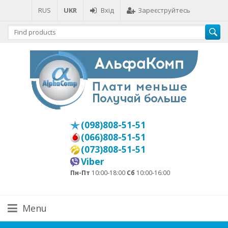
RUS
UKR
Вхід
Зареєструйтесь
(098)808-51-51
(066)808-51-51
(073)808-51-51
Viber
Пн-Пт
10:00-18:00
Сб
10:00-16:00
Menu