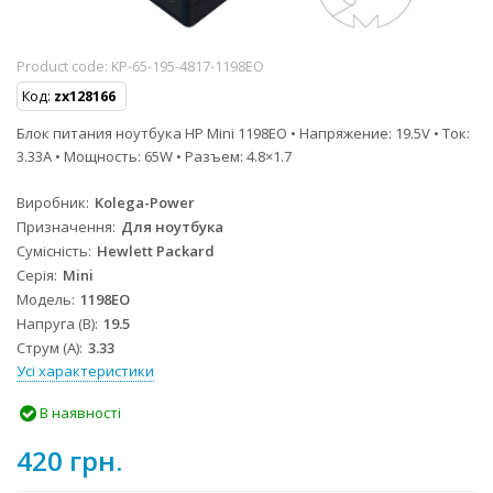
Product code:
KP-65-195-4817-1198EO
Код:
zx128166
Блок питания ноутбука HP Mini 1198EO • Напряжение: 19.5V • Ток:
3.33A • Мощность: 65W • Разъем: 4.8×1.7
Виробник
Kolega-Power
Призначення
Для ноутбука
Сумісність
Hewlett Packard
Серія
Mini
Модель
1198EO
Напруга (В)
19.5
Струм (А)
3.33
Усі характеристики
В наявності
420 грн.