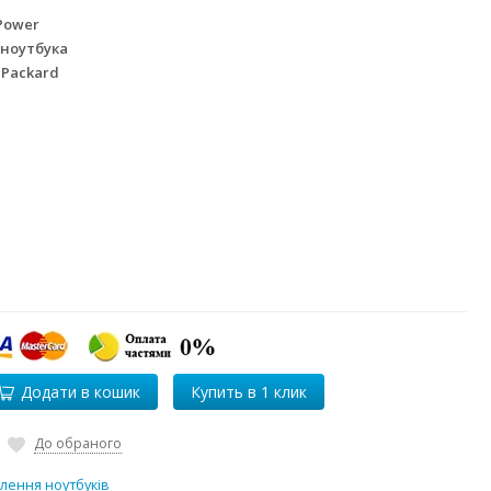
Power
 ноутбука
 Packard
Додати в кошик
До обраного
лення ноутбуків