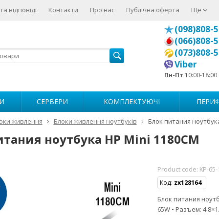
та відповіді
Контакти
Про нас
Публічна оферта
Ще
(098)808-5
(066)808-5
(073)808-5
Viber
Пн-Пт
10:00-18:00
И
СЕРВЕРИ
КОМПЛЕКТУЮЧІ
ПЕРИФ
оки живлення
Блоки живлення ноутбуків
Блок питания ноутбука
итания ноутбука HP Mini 1180CM
Product code:
KP-65
Код:
zx128164
Блок питания ноутбу
65W • Разъем: 4.8×1