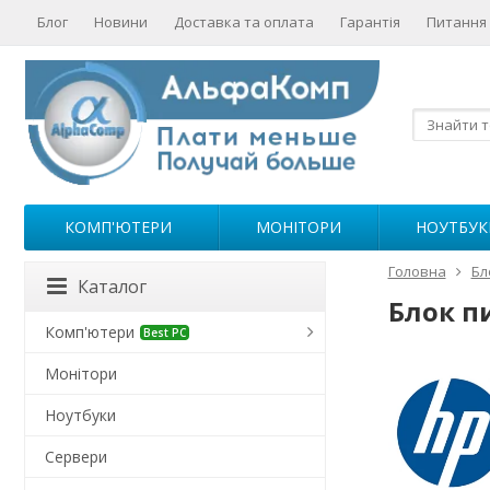
Блог
Новини
Доставка та оплата
Гарантія
Питання 
КОМП'ЮТЕРИ
МОНІТОРИ
НОУТБУК
Головна
Бл
Каталог
Блок п
Комп'ютери
Best PC
Монітори
Ноутбуки
Сервери