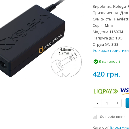
Виробник
Kolega-
Призначення
Для
Сумісність
Hewlett
Серія
Mini
Модель
1180CM
Напруга (В)
19.5
Струм (А)
3.33
Усі характеристики
В наявності
420 грн.
-
+
До порівняння
Категорії:
Блоки жив