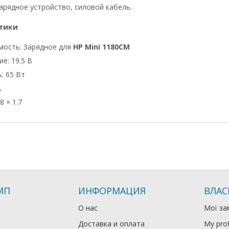
арядное устройство, силовой кабель.
тики
мость: Зарядное для
HP Mini 1180CM
е: 19.5 В
: 65 Вт
А
8 × 1.7
МП
ИНФОРМАЦИЯ
ВЛАС
О нас
Мої за
Доставка и оплата
My prof