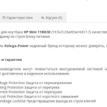
Характеристики
Відгуки
(0)
 для ноутбука
HP Mini 1180CM
(19.5v/3.33a/65w/4.8×1.7) качес
шему из строя блоку питания.
ель
Kolega-Power
надежный бренд которому можно доверять, 
 и гарантия.
оизводители могут похвастаться многуровневой системой з
 долговечное и надежное использование.
ltage Protection Защита от перенапряжения
ting Protection Защита от перегрева
rrent Protection Защита от перегрузки
ircuit Protection Защита от короткого замыкания
 Voltage LockOut Предотвращение выхода из строя ключей