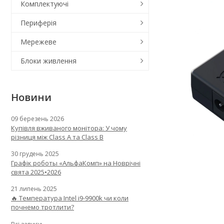
Комплектуючі
Периферія
Мережеве
Блоки живлення
Новини
09 березень 2026
Купівля вживаного монітора: У чому
різниця між Class A та Class B
30 грудень 2025
Графік роботы «АльфаКомп» на Новрічні
свята 2025•2026
21 липень 2025
🔥 Температура Intel i9-9900k чи коли
почнемо тротлити?