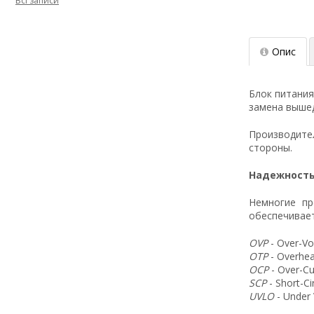
Всі записи
Опис
Блок питания
замена вышед
Производит
стороны.
Надежность
Немногие пр
обеспечивает
OVP
- Over-Vo
OTP
- Overhea
OCP
- Over-Cu
SCP
- Short-C
UVLO
- Under