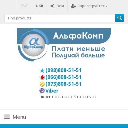
RUS
UKR
Вхід
Зареєструйтесь
(098)808-51-51
(066)808-51-51
(073)808-51-51
Viber
Пн-Пт
10:00-18:00
Сб
10:00-16:00
Menu