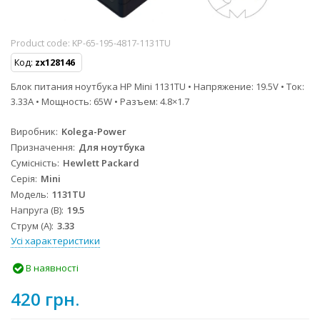
Product code:
KP-65-195-4817-1131TU
Код:
zx128146
Блок питания ноутбука HP Mini 1131TU • Напряжение: 19.5V • Ток:
3.33A • Мощность: 65W • Разъем: 4.8×1.7
Виробник
Kolega-Power
Призначення
Для ноутбука
Сумісність
Hewlett Packard
Серія
Mini
Модель
1131TU
Напруга (В)
19.5
Струм (А)
3.33
Усі характеристики
В наявності
420 грн.