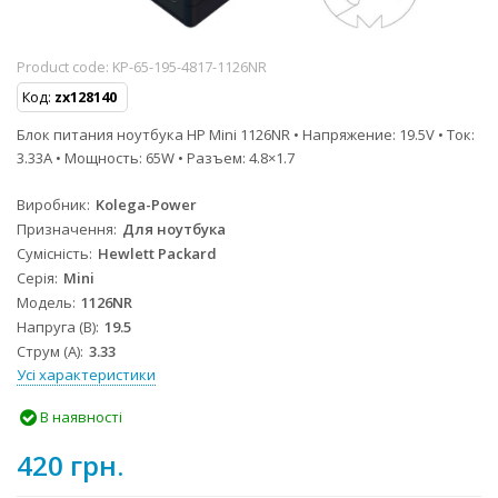
Product code:
KP-65-195-4817-1126NR
Код:
zx128140
Блок питания ноутбука HP Mini 1126NR • Напряжение: 19.5V • Ток:
3.33A • Мощность: 65W • Разъем: 4.8×1.7
Виробник
Kolega-Power
Призначення
Для ноутбука
Сумісність
Hewlett Packard
Серія
Mini
Модель
1126NR
Напруга (В)
19.5
Струм (А)
3.33
Усі характеристики
В наявності
420 грн.