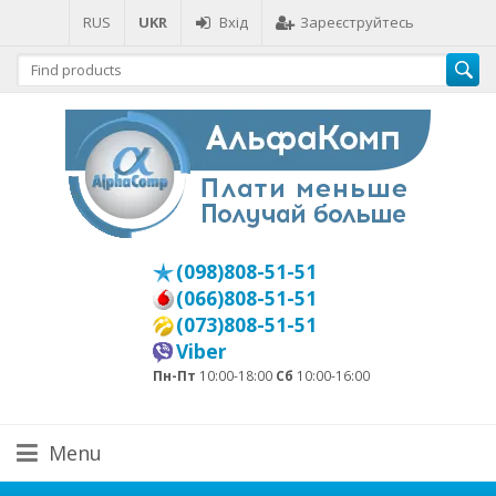
RUS
UKR
Вхід
Зареєструйтесь
(098)808-51-51
(066)808-51-51
(073)808-51-51
Viber
Пн-Пт
10:00-18:00
Сб
10:00-16:00
Menu