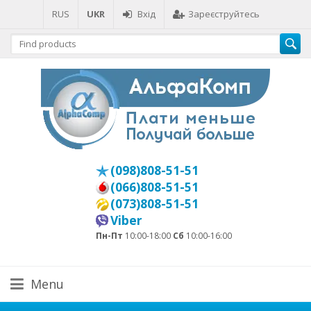
RUS
UKR
Вхід
Зареєструйтесь
(098)808-51-51
(066)808-51-51
(073)808-51-51
Viber
Пн-Пт
10:00-18:00
Сб
10:00-16:00
Menu