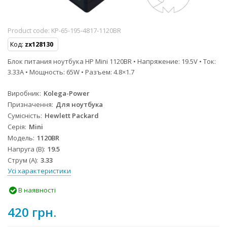
Product code:
KP-65-195-4817-1120BR
Код:
zx128130
Блок питания ноутбука HP Mini 1120BR • Напряжение: 19.5V • Ток:
3.33A • Мощность: 65W • Разъем: 4.8×1.7
Виробник
Kolega-Power
Призначення
Для ноутбука
Сумісність
Hewlett Packard
Серія
Mini
Модель
1120BR
Напруга (В)
19.5
Струм (А)
3.33
Усі характеристики
В наявності
420 грн.