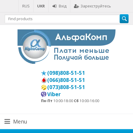
RUS
UKR
Вхід
Зареєструйтесь
(098)808-51-51
(066)808-51-51
(073)808-51-51
Viber
Пн-Пт
10:00-18:00
Сб
10:00-16:00
Menu