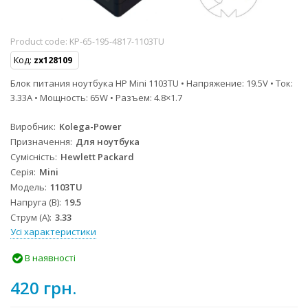
Product code:
KP-65-195-4817-1103TU
Код:
zx128109
Блок питания ноутбука HP Mini 1103TU • Напряжение: 19.5V • Ток:
3.33A • Мощность: 65W • Разъем: 4.8×1.7
Виробник
Kolega-Power
Призначення
Для ноутбука
Сумісність
Hewlett Packard
Серія
Mini
Модель
1103TU
Напруга (В)
19.5
Струм (А)
3.33
Усі характеристики
В наявності
420 грн.