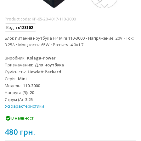
Product code:
KP-65-20-4017-110-3000
Код:
zx128102
Блок питания ноутбука HP Mini 110-3000 • Напряжение: 20V • Ток:
3.25A • Мощность: 65W • Разъем: 4.0×1.7
Виробник
Kolega-Power
Призначення
Для ноутбука
Сумісність
Hewlett Packard
Серія
Mini
Модель
110-3000
Напруга (В)
20
Струм (А)
3.25
Усі характеристики
В наявності
480 грн.