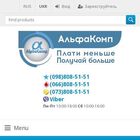
RUS
UKR
Вхід
Зареєструйтесь
(098)808-51-51
(066)808-51-51
(073)808-51-51
Viber
Пн-Пт
10:00-18:00
Сб
10:00-16:00
Menu