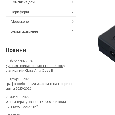
Комплектуючі
Периферія
Мережеве
Блоки живлення
Новини
09 березень 2026
Купівля вживаного монітора: У чому
різниця між Class A та Class B
30 грудень 2025
Графік роботы «АльфаКомп» на Новрічні
свята 2025•2026
21 липень 2025
🔥 Температура Intel i9-9900k чи коли
почнемо тротлити?