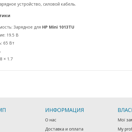
арядное устройство, силовой кабель.
тики
мость: Зарядное для
HP Mini 1013TU
е: 19.5 В
: 65 Вт
А
8 × 1.7
МП
ИНФОРМАЦИЯ
ВЛАС
О нас
Мої за
Доставка и оплата
My prof