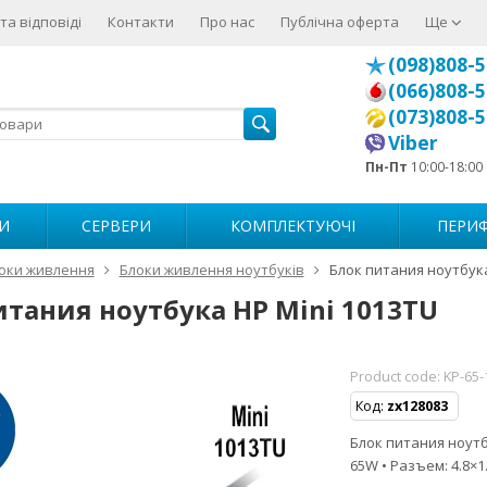
та відповіді
Контакти
Про нас
Публічна оферта
Ще
(098)808-5
(066)808-5
(073)808-5
Viber
Пн-Пт
10:00-18:00
И
СЕРВЕРИ
КОМПЛЕКТУЮЧІ
ПЕРИФ
оки живлення
Блоки живлення ноутбуків
Блок питания ноутбука
итания ноутбука HP Mini 1013TU
Product code:
KP-65-
Код:
zx128083
Блок питания ноутбу
65W • Разъем: 4.8×1