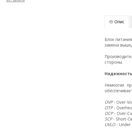
Всі записи
Опис
Блок питания
замена вышед
Производит
стороны.
Надежность
Немногие пр
обеспечивает
OVP
- Over-Vo
OTP
- Overhea
OCP
- Over-Cu
SCP
- Short-C
UVLO
- Under