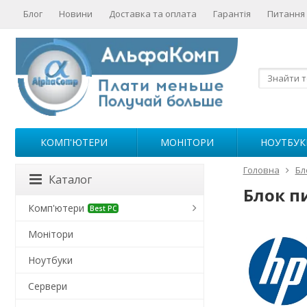
Блог
Новини
Доставка та оплата
Гарантія
Питання 
КОМП'ЮТЕРИ
МОНІТОРИ
НОУТБУК
Головна
Бл
Каталог
Блок п
Комп'ютери
Best PC
Монітори
Ноутбуки
Сервери