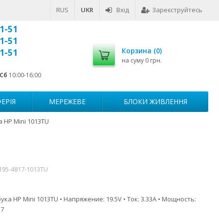
RUS
UKR
Вхід
Зареєструйтесь
1-51
1-51
Корзина (
0
)
1-51
на суму
0 грн.
Сб
10:00-16:00
ЕРІЯ
МЕРЕЖЕВЕ
БЛОКИ ЖИВЛЕННЯ
 HP Mini 1013TU
195-4817-1013TU
ка HP Mini 1013TU • Напряжение: 19.5V • Ток: 3.33A • Мощность:
.7