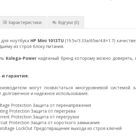
Характеристики
Відгуки
(0)
 для ноутбука
HP Mini 1013TU
(19.5v/3.33a/65w/4.8×1.7) качес
шему из строя блоку питания.
ель
Kolega-Power
надежный бренд которому можно доверять, 
 и гарантия.
оизводители могут похвастаться многуровневой системой з
 долговечное и надежное использование.
ltage Protection Защита от перенапряжения
ting Protection Защита от перегрева
rrent Protection Защита от перегрузки
ircuit Protection Защита от короткого замыкания
 Voltage LockOut Предотвращение выхода из строя ключей