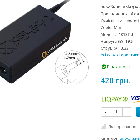
Виробник
Kolega-
Призначення
Для
Сумісність
Hewlett
Серія
Mini
Модель
1013TU
Напруга (В)
19.5
Струм (А)
3.33
Усі характеристики
В наявності
420 грн.
-
+
До порівняння
Категорії:
Блоки жив