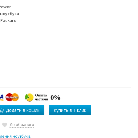
Power
 ноутбука
 Packard
Додати в кошик
До обраного
лення ноутбуків