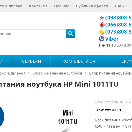
та відповіді
Контакти
Про нас
Публічна оферта
Ще
(098)808-5
(066)808-5
(073)808-5
Viber
Пн-Пт
10:00-18:00
И
СЕРВЕРИ
КОМПЛЕКТУЮЧІ
ПЕРИФ
оки живлення
Блоки живлення ноутбуків
Блок питания ноутбука
итания ноутбука HP Mini 1011TU
Product code:
KP-65-
Код:
zx128081
Блок питания ноутбу
65W • Разъем: 4.8×1