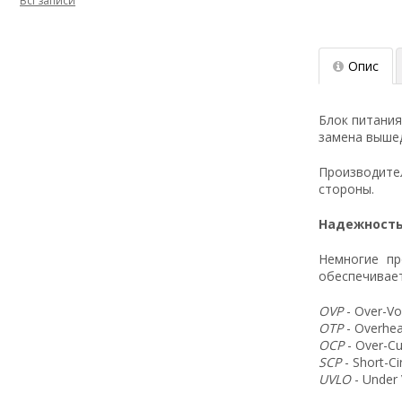
Всі записи
Опис
Блок питания
замена вышед
Производит
стороны.
Надежность
Немногие пр
обеспечивает
OVP
- Over-Vo
OTP
- Overhea
OCP
- Over-Cu
SCP
- Short-C
UVLO
- Under