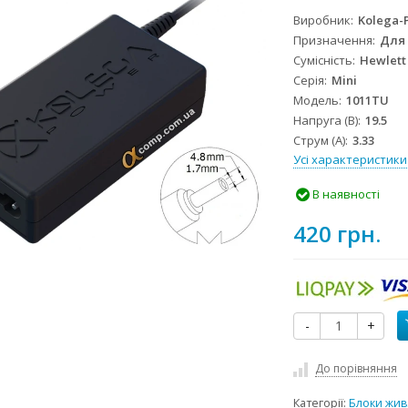
Виробник
Kolega-
Призначення
Для
Сумісність
Hewlett
Серія
Mini
Модель
1011TU
Напруга (В)
19.5
Струм (А)
3.33
Усі характеристики
В наявності
420 грн.
-
+
До порівняння
Категорії:
Блоки жив