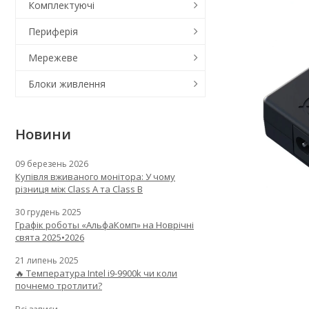
Комплектуючі
Периферія
Мережеве
Блоки живлення
Новини
09 березень 2026
Купівля вживаного монітора: У чому
різниця між Class A та Class B
30 грудень 2025
Графік роботы «АльфаКомп» на Новрічні
свята 2025•2026
21 липень 2025
🔥 Температура Intel i9-9900k чи коли
почнемо тротлити?