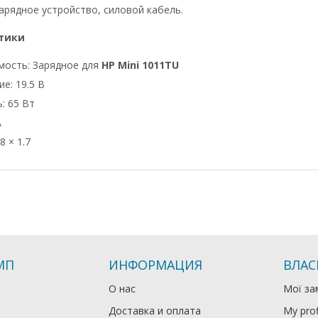
арядное устройство, силовой кабель.
тики
мость: Зарядное для
HP Mini 1011TU
е: 19.5 В
: 65 Вт
А
8 × 1.7
МП
ИНФОРМАЦИЯ
ВЛАС
О нас
Мої за
Доставка и оплата
My prof