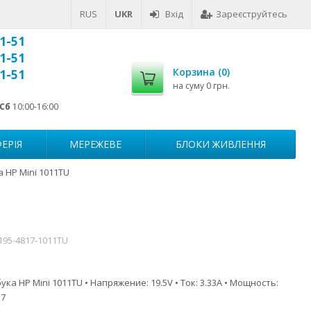
RUS
UKR
Вхід
Зареєструйтесь
1-51
1-51
Корзина (
0
)
1-51
на суму
0 грн.
Сб
10:00-16:00
ЕРІЯ
МЕРЕЖЕВЕ
БЛОКИ ЖИВЛЕННЯ
 HP Mini 1011TU
195-4817-1011TU
ка HP Mini 1011TU • Напряжение: 19.5V • Ток: 3.33A • Мощность:
.7