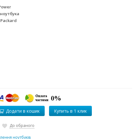
Power
 ноутбука
 Packard
Додати в кошик
До обраного
лення ноутбуків