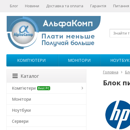
Блог
Новини
Доставка та оплата
Гарантія
Питання 
КОМП'ЮТЕРИ
МОНІТОРИ
НОУТБУК
Головна
Бл
Каталог
Блок п
Комп'ютери
Best PC
Монітори
Ноутбуки
Сервери