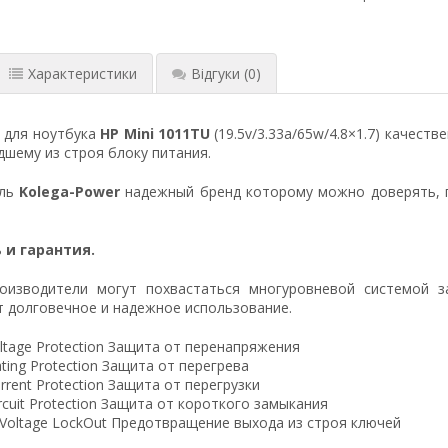
Характеристики
Відгуки
(0)
 для ноутбука
HP Mini 1011TU
(19.5v/3.33a/65w/4.8×1.7) качес
шему из строя блоку питания.
ель
Kolega-Power
надежный бренд которому можно доверять, 
 и гарантия.
оизводители могут похвастаться многуровневой системой з
 долговечное и надежное использование.
ltage Protection Защита от перенапряжения
ting Protection Защита от перегрева
rrent Protection Защита от перегрузки
ircuit Protection Защита от короткого замыкания
 Voltage LockOut Предотвращение выхода из строя ключей