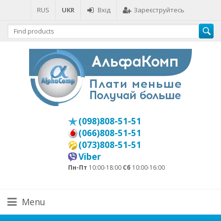
RUS
UKR
Вхід
Зареєструйтесь
(098)808-51-51
(066)808-51-51
(073)808-51-51
Viber
Пн-Пт
10:00-18:00
Сб
10:00-16:00
Menu