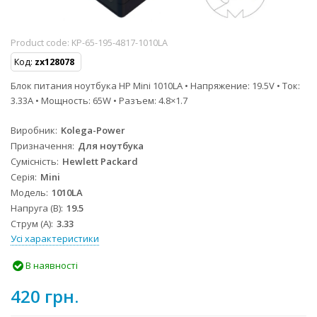
Product code:
KP-65-195-4817-1010LA
Код:
zx128078
Блок питания ноутбука HP Mini 1010LA • Напряжение: 19.5V • Ток:
3.33A • Мощность: 65W • Разъем: 4.8×1.7
Виробник
Kolega-Power
Призначення
Для ноутбука
Сумісність
Hewlett Packard
Серія
Mini
Модель
1010LA
Напруга (В)
19.5
Струм (А)
3.33
Усі характеристики
В наявності
420 грн.