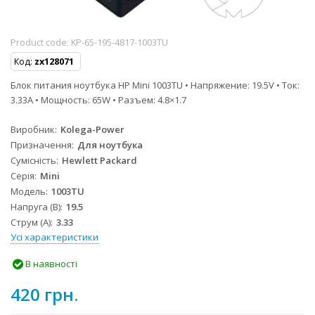
Product code:
KP-65-195-4817-1003TU
Код:
zx128071
Блок питания ноутбука HP Mini 1003TU • Напряжение: 19.5V • Ток:
3.33A • Мощность: 65W • Разъем: 4.8×1.7
Виробник
Kolega-Power
Призначення
Для ноутбука
Сумісність
Hewlett Packard
Серія
Mini
Модель
1003TU
Напруга (В)
19.5
Струм (А)
3.33
Усі характеристики
В наявності
420 грн.