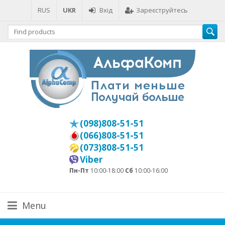
RUS
UKR
Вхід
Зареєструйтесь
(098)808-51-51
(066)808-51-51
(073)808-51-51
Viber
Пн-Пт
10:00-18:00
Сб
10:00-16:00
Menu