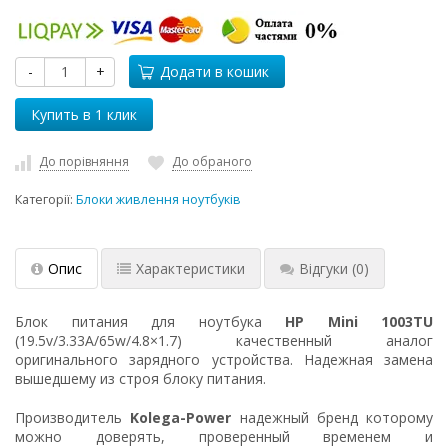
-
+
Додати в кошик
До порівняння
До обраного
Категорії:
Блоки живлення ноутбуків
Опис
Характеристики
Відгуки
(0)
Блок питания для ноутбука
HP Mini 1003TU
(19.5v/3.33A/65w/4.8×1.7) качественный аналог
оригинального зарядного устройства. Надежная замена
вышедшему из строя блоку питания.
Производитель
Kolega-Power
надежный бренд которому
можно доверять, проверенный временем и