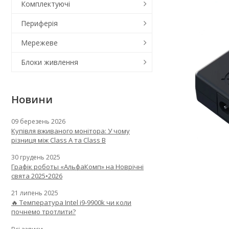
Комплектуючі
Периферія
Мережеве
Блоки живлення
Новини
09 березень 2026
Купівля вживаного монітора: У чому
різниця між Class A та Class B
30 грудень 2025
Графік роботы «АльфаКомп» на Новрічні
свята 2025•2026
21 липень 2025
🔥 Температура Intel i9-9900k чи коли
почнемо тротлити?