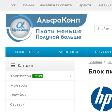
Блог
Новини
Доставка та оплата
Гарантія
Питання 
КОМП'ЮТЕРИ
МОНІТОРИ
НОУТБУК
Головна
Бл
Каталог
Блок п
Комп'ютери
Best PC
Монітори
Ноутбуки
Сервери