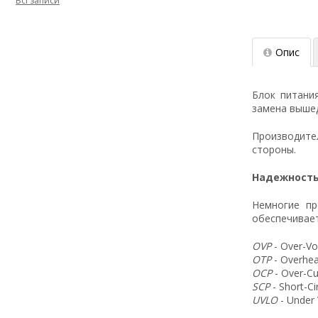
Всі записи
Опис
Блок питани
замена вышед
Производит
стороны.
Надежность
Немногие пр
обеспечивает
OVP
- Over-Vo
OTP
- Overhea
OCP
- Over-Cu
SCP
- Short-C
UVLO
- Under