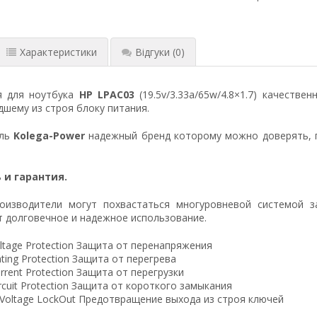
Характеристики
Відгуки
(0)
я для ноутбука
HP LPAC03
(19.5v/3.33a/65w/4.8×1.7) качеств
шему из строя блоку питания.
ель
Kolega-Power
надежный бренд которому можно доверять, 
 и гарантия.
оизводители могут похвастаться многуровневой системой з
 долговечное и надежное использование.
ltage Protection Защита от перенапряжения
ting Protection Защита от перегрева
rrent Protection Защита от перегрузки
ircuit Protection Защита от короткого замыкания
 Voltage LockOut Предотвращение выхода из строя ключей