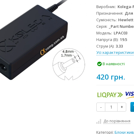
Виробник
Kolega-
Призначення
Для
Сумісність
Hewlett
Серія
_Part Numbe
Модель
LPAC03
Напруга (В)
19.5
Струм (А)
3.33
Усі характеристики
В наявності
420 грн.
-
+
До порівняння
Категорії:
Блоки жив