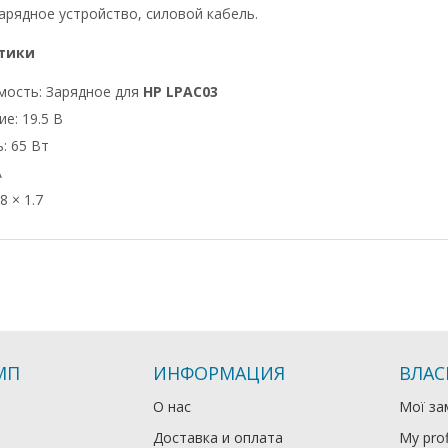
арядное устройство, силовой кабель.
тики
мость: Зарядное для
HP LPAC03
е: 19.5 В
: 65 Вт
А
8 × 1.7
МП
ИНФОРМАЦИЯ
ВЛАС
О нас
Мої за
Доставка и оплата
My prof