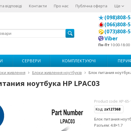
та відповіді
Контакти
Про нас
Публічна оферта
Ще
(098)808-5
(066)808-5
(073)808-5
Viber
Пн-Пт
10:00-18:00
И
СЕРВЕРИ
КОМПЛЕКТУЮЧІ
ПЕРИФ
оки живлення
Блоки живлення ноутбуків
Блок питания ноутбук
итания ноутбука HP LPAC03
Product code:
KP-65-
Код:
zx127368
Блок питания ноутбу
Разъем: 4.8×1.7