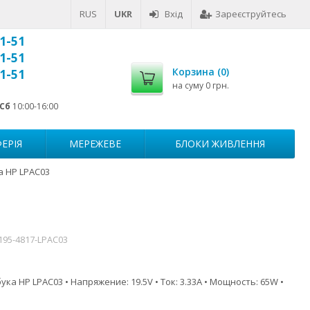
RUS
UKR
Вхід
Зареєструйтесь
1-51
1-51
Корзина (
0
)
1-51
на суму
0 грн.
Сб
10:00-16:00
ЕРІЯ
МЕРЕЖЕВЕ
БЛОКИ ЖИВЛЕННЯ
а HP LPAC03
195-4817-LPAC03
ка HP LPAC03 • Напряжение: 19.5V • Ток: 3.33A • Мощность: 65W •