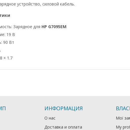
арядное устройство, силовой кабель.
тики
мость: Зарядное для
HP G7095EM
е: 19 В
: 90 Вт
А
8 × 1.7
МП
ИНФОРМАЦИЯ
ВЛАС
О нас
Мої за
Доставка и оплата
My prof