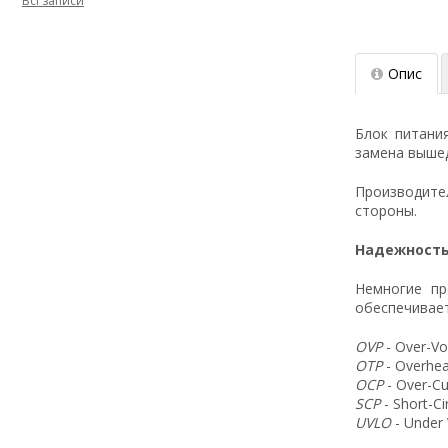
Всі записи
Опис
Блок питани
замена вышед
Производит
стороны.
Надежность
Немногие пр
обеспечивает
OVP
- Over-Vo
OTP
- Overhea
OCP
- Over-Cu
SCP
- Short-C
UVLO
- Under