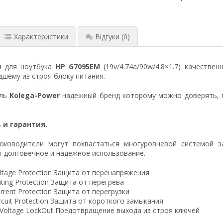
Характеристики
Відгуки
(0)
я для ноутбука
HP G7095EM
(19v/4.74a/90w/4.8×1.7) качеств
шему из строя блоку питания.
ель
Kolega-Power
надежный бренд которому можно доверять, 
 и гарантия.
оизводители могут похвастаться многуровневой системой з
 долговечное и надежное использование.
ltage Protection Защита от перенапряжения
ting Protection Защита от перегрева
rrent Protection Защита от перегрузки
ircuit Protection Защита от короткого замыкания
 Voltage LockOut Предотвращение выхода из строя ключей