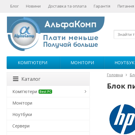
Блог
Новини
Доставка та оплата
Гарантія
Питання 
КОМП'ЮТЕРИ
МОНІТОРИ
НОУТБУК
Головна
Бл
Каталог
Блок п
Комп'ютери
Best PC
Монітори
Ноутбуки
Сервери