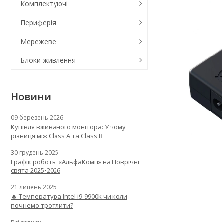
Комплектуючі
Периферія
Мережеве
Блоки живлення
Новини
09 березень 2026
Купівля вживаного монітора: У чому
різниця між Class A та Class B
30 грудень 2025
Графік роботы «АльфаКомп» на Новрічні
свята 2025•2026
21 липень 2025
🔥 Температура Intel i9-9900k чи коли
почнемо тротлити?