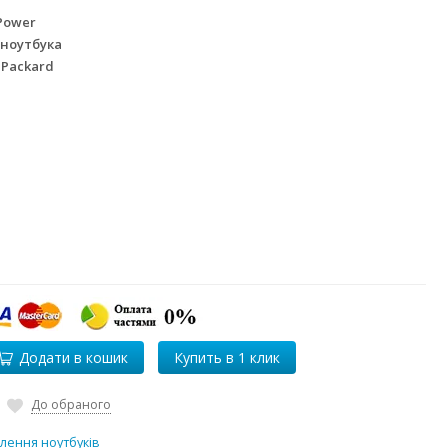
Power
 ноутбука
 Packard
Додати в кошик
До обраного
лення ноутбуків