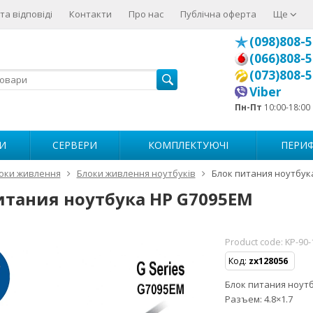
та відповіді
Контакти
Про нас
Публічна оферта
Ще
(098)808-5
(066)808-5
(073)808-5
Viber
Пн-Пт
10:00-18:00
И
СЕРВЕРИ
КОМПЛЕКТУЮЧІ
ПЕРИФ
оки живлення
Блоки живлення ноутбуків
Блок питания ноутбук
итания ноутбука HP G7095EM
Product code:
KP-90
Код:
zx128056
Блок питания ноутб
Разъем: 4.8×1.7