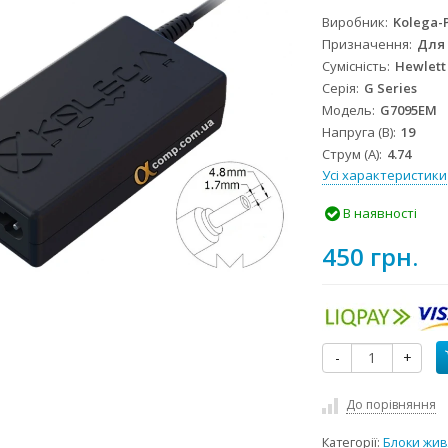
Виробник
Kolega-
Призначення
Для
Сумісність
Hewlett
Серія
G Series
Модель
G7095EM
Напруга (В)
19
Струм (А)
4.74
Усі характеристики
В наявності
450 грн.
-
+
До порівняння
Категорії:
Блоки жив