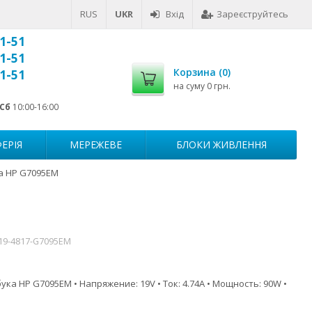
RUS
UKR
Вхід
Зареєструйтесь
1-51
1-51
Корзина (
0
)
1-51
на суму
0 грн.
Сб
10:00-16:00
ЕРІЯ
МЕРЕЖЕВЕ
БЛОКИ ЖИВЛЕННЯ
а HP G7095EM
-19-4817-G7095EM
ука HP G7095EM • Напряжение: 19V • Ток: 4.74A • Мощность: 90W •