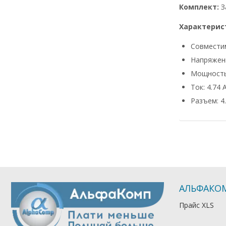
Комплект:
З
Характерис
Совмести
Напряжени
Мощность
Ток: 4.74 
Разъем: 4.
АЛЬФАКО
Прайс XLS