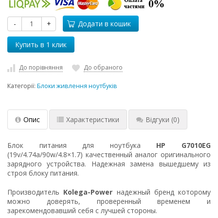
-
+
Додати в кошик
До порівняння
До обраного
Категорії:
Блоки живлення ноутбуків
Опис
Характеристики
Відгуки
(0)
Блок питания для ноутбука
HP G7010EG
(19v/4.74a/90w/4.8×1.7) качественный аналог оригинального
зарядного устройства. Надежная замена вышедшему из
строя блоку питания.
Производитель
Kolega-Power
надежный бренд которому
можно доверять, проверенный временем и
зарекомендовавший себя с лучшей стороны.