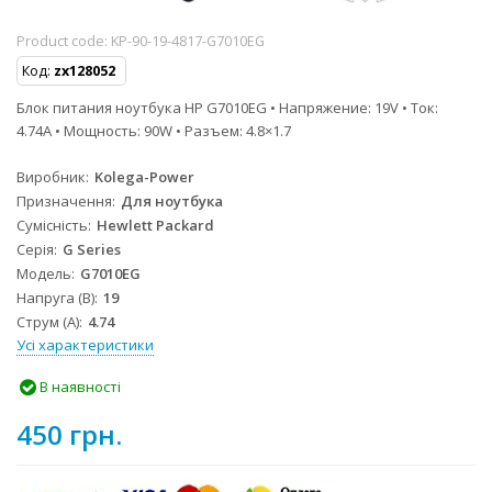
Product code:
KP-90-19-4817-G7010EG
Код:
zx128052
Блок питания ноутбука HP G7010EG • Напряжение: 19V • Ток:
4.74A • Мощность: 90W • Разъем: 4.8×1.7
Виробник
Kolega-Power
Призначення
Для ноутбука
Сумісність
Hewlett Packard
Серія
G Series
Модель
G7010EG
Напруга (В)
19
Струм (А)
4.74
Усі характеристики
В наявності
450 грн.