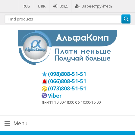
RUS
UKR
Вхід
Зареєструйтесь
(098)808-51-51
(066)808-51-51
(073)808-51-51
Viber
Пн-Пт
10:00-18:00
Сб
10:00-16:00
Menu