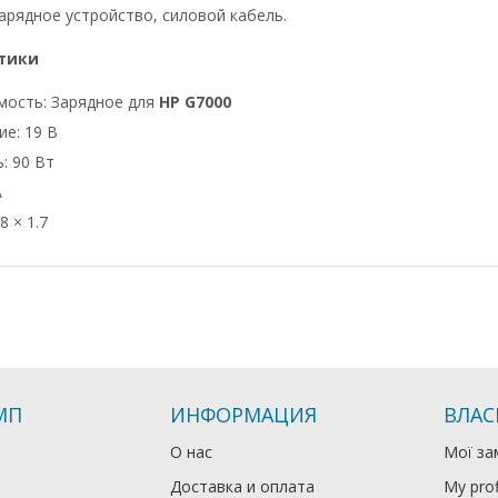
арядное устройство, силовой кабель.
тики
мость: Зарядное для
HP G7000
е: 19 В
: 90 Вт
А
8 × 1.7
МП
ИНФОРМАЦИЯ
ВЛАС
О нас
Мої за
Доставка и оплата
My prof