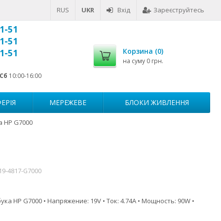
RUS
UKR
Вхід
Зареєструйтесь
1-51
1-51
Корзина (
0
)
1-51
на суму
0 грн.
Сб
10:00-16:00
ЕРІЯ
МЕРЕЖЕВЕ
БЛОКИ ЖИВЛЕННЯ
а HP G7000
19-4817-G7000
ка HP G7000 • Напряжение: 19V • Ток: 4.74A • Мощность: 90W •