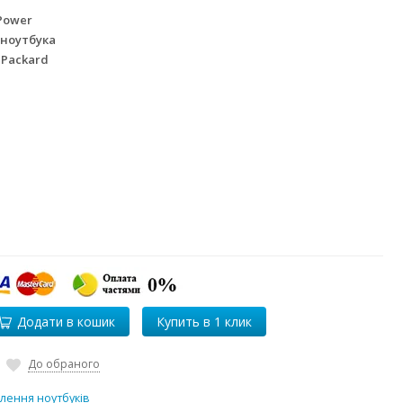
Power
 ноутбука
 Packard
Додати в кошик
До обраного
лення ноутбуків