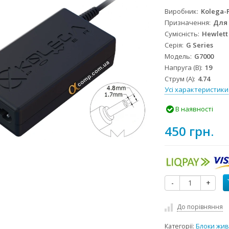
Виробник
Kolega-
Призначення
Для
Сумісність
Hewlett
Серія
G Series
Модель
G7000
Напруга (В)
19
Струм (А)
4.74
Усі характеристики
В наявності
450 грн.
-
+
До порівняння
Категорії:
Блоки жив