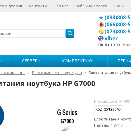
та відповіді
Контакти
Про нас
Публічна оферта
Ще
(098)808-5
(066)808-5
(073)808-5
Viber
Пн-Пт
10:00-18:00
И
СЕРВЕРИ
КОМПЛЕКТУЮЧІ
ПЕРИФ
оки живлення
Блоки живлення ноутбуків
Блок питания ноутбук
итания ноутбука HP G7000
Product code:
KP-90-
Код:
zx128045
Блок питания ноутбу
Разъем: 4.8×1.7