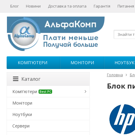
Блог
Новини
Доставка та оплата
Гарантія
Питання 
КОМП'ЮТЕРИ
МОНІТОРИ
НОУТБУК
Головна
Бл
Каталог
Блок п
Комп'ютери
Best PC
Монітори
Ноутбуки
Сервери