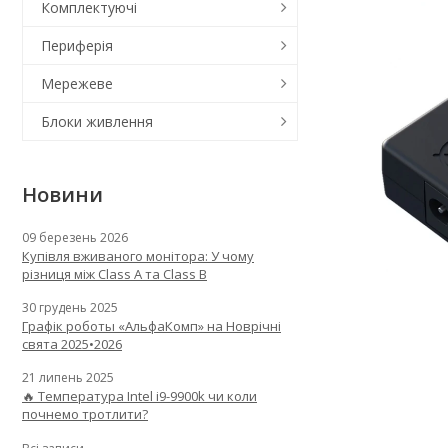
Комплектуючі
Периферія
Мережеве
Блоки живлення
Новини
09 березень 2026
Купівля вживаного монітора: У чому
різниця між Class A та Class B
30 грудень 2025
Графік роботы «АльфаКомп» на Новрічні
свята 2025•2026
21 липень 2025
🔥 Температура Intel i9-9900k чи коли
почнемо тротлити?