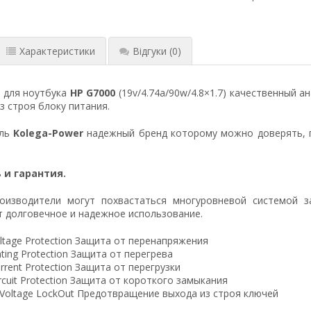
Характеристики
Відгуки
(0)
 для ноутбука
HP G7000
(19v/4.74a/90w/4.8×1.7) качественный 
 строя блоку питания.
ель
Kolega-Power
надежный бренд которому можно доверять, 
 и гарантия.
оизводители могут похвастаться многуровневой системой з
 долговечное и надежное использование.
ltage Protection Защита от перенапряжения
ting Protection Защита от перегрева
rrent Protection Защита от перегрузки
ircuit Protection Защита от короткого замыкания
 Voltage LockOut Предотвращение выхода из строя ключей