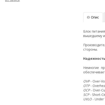
Всі записи
Опис
Блок питания
вышедшему из
Производит
стороны.
Надежность
Немногие пр
обеспечивает
OVP
- Over-Vo
OTP
- Overhea
OCP
- Over-Cu
SCP
- Short-C
UVLO
- Under