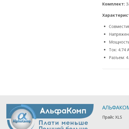
Комплект:
З
Характерис
Совмести
Напряжени
Мощность
Ток: 4.74 
Разъем: 4.
АЛЬФАКО
Прайс XLS