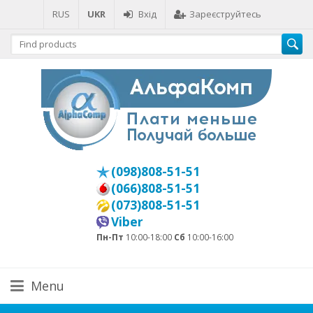
RUS
UKR
Вхід
Зареєструйтесь
(098)808-51-51
(066)808-51-51
(073)808-51-51
Viber
Пн-Пт
10:00-18:00
Сб
10:00-16:00
Menu