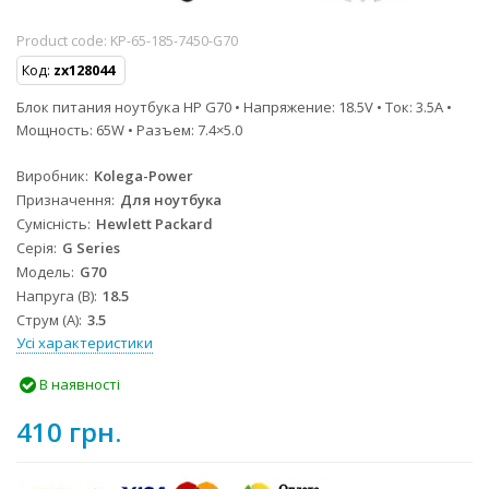
Product code:
KP-65-185-7450-G70
Код:
zx128044
Блок питания ноутбука HP G70 • Напряжение: 18.5V • Ток: 3.5A •
Мощность: 65W • Разъем: 7.4×5.0
Виробник
Kolega-Power
Призначення
Для ноутбука
Сумісність
Hewlett Packard
Серія
G Series
Модель
G70
Напруга (В)
18.5
Струм (А)
3.5
Усі характеристики
В наявності
410 грн.