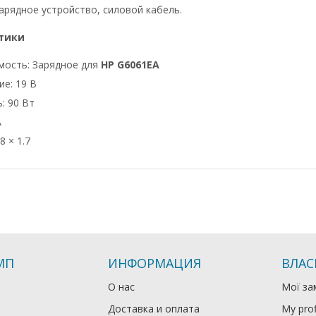
арядное устройство, силовой кабель.
тики
мость: Зарядное для
HP G6061EA
е: 19 В
: 90 Вт
А
8 × 1.7
МП
ИНФОРМАЦИЯ
ВЛАС
О нас
Мої за
Доставка и оплата
My prof