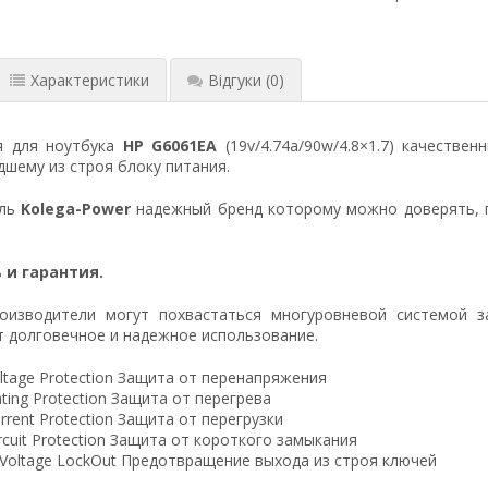
Характеристики
Відгуки
(0)
я для ноутбука
HP G6061EA
(19v/4.74a/90w/4.8×1.7) качеств
шему из строя блоку питания.
ель
Kolega-Power
надежный бренд которому можно доверять, 
 и гарантия.
оизводители могут похвастаться многуровневой системой з
 долговечное и надежное использование.
ltage Protection Защита от перенапряжения
ting Protection Защита от перегрева
rrent Protection Защита от перегрузки
ircuit Protection Защита от короткого замыкания
 Voltage LockOut Предотвращение выхода из строя ключей