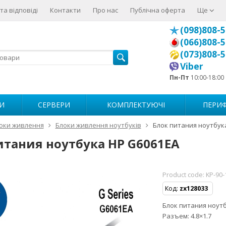
та відповіді
Контакти
Про нас
Публічна оферта
Ще
(098)808-5
(066)808-5
(073)808-5
Viber
Пн-Пт
10:00-18:00
И
СЕРВЕРИ
КОМПЛЕКТУЮЧІ
ПЕРИФ
оки живлення
Блоки живлення ноутбуків
Блок питания ноутбук
итания ноутбука HP G6061EA
Product code:
KP-90-
Код:
zx128033
Блок питания ноутбу
Разъем: 4.8×1.7