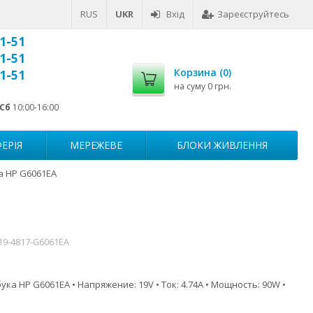
RUS
UKR
Вхід
Зареєструйтесь
1-51
1-51
Корзина (
0
)
1-51
на суму
0 грн.
Сб
10:00-16:00
ЕРІЯ
МЕРЕЖЕВЕ
БЛОКИ ЖИВЛЕННЯ
а HP G6061EA
19-4817-G6061EA
ка HP G6061EA • Напряжение: 19V • Ток: 4.74A • Мощность: 90W •