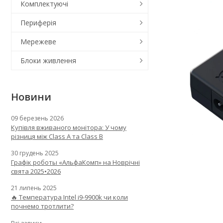
Комплектуючі
Периферія
Мережеве
Блоки живлення
Новини
09 березень 2026
Купівля вживаного монітора: У чому
різниця між Class A та Class B
30 грудень 2025
Графік роботы «АльфаКомп» на Новрічні
свята 2025•2026
21 липень 2025
🔥 Температура Intel i9-9900k чи коли
почнемо тротлити?