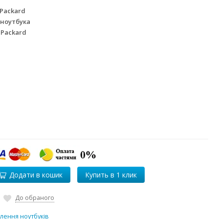
 Packard
 ноутбука
 Packard
Додати в кошик
До обраного
лення ноутбуків