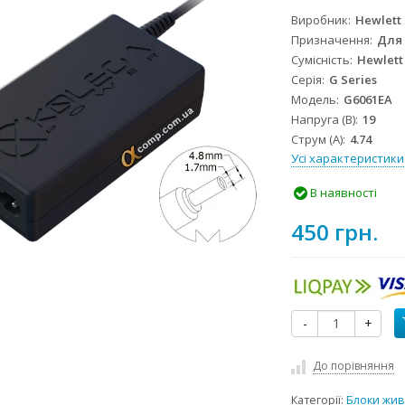
Виробник
Hewlett
Призначення
Для
Сумісність
Hewlett
Серія
G Series
Модель
G6061EA
Напруга (В)
19
Струм (А)
4.74
Усі характеристики
В наявності
450 грн.
-
+
До порівняння
Категорії:
Блоки жив