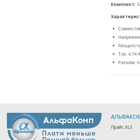
Комплект:
З
Характерис
Совмести
Напряжени
Мощность
Ток: 4.74 
Разъем: 4.
АЛЬФАКО
Прайс XLS