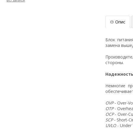
Всі записи
Опис
Блок питани
замена вышед
Производит
стороны.
Надежность
Немногие пр
обеспечивает
OVP
- Over-Vo
OTP
- Overhea
OCP
- Over-Cu
SCP
- Short-C
UVLO
- Under