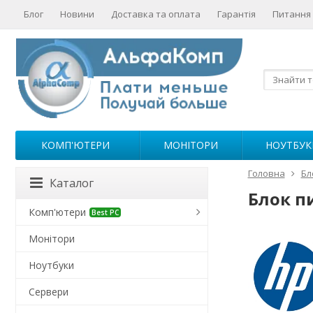
Блог
Новини
Доставка та оплата
Гарантія
Питання 
КОМП'ЮТЕРИ
МОНІТОРИ
НОУТБУК
Головна
Бл
Каталог
Блок п
Комп'ютери
Best PC
Монітори
Ноутбуки
Сервери