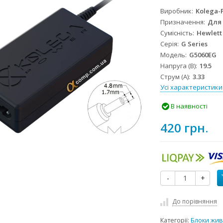
Виробник
Kolega-
Призначення
Для
Сумісність
Hewlett
Серія
G Series
Модель
G5060EG
Напруга (В)
19.5
Струм (А)
3.33
Усі характеристики
В наявності
420 грн.
-
+
До порівняння
Категорії:
Блоки жив