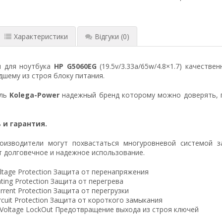
Характеристики
Відгуки
(0)
я для ноутбука
HP G5060EG
(19.5v/3.33a/65w/4.8×1.7) качеств
шему из строя блоку питания.
ель
Kolega-Power
надежный бренд которому можно доверять, 
 и гарантия.
оизводители могут похвастаться многуровневой системой з
 долговечное и надежное использование.
ltage Protection Защита от перенапряжения
ting Protection Защита от перегрева
rrent Protection Защита от перегрузки
ircuit Protection Защита от короткого замыкания
 Voltage LockOut Предотвращение выхода из строя ключей