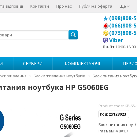
та відповіді
Контакти
Про нас
Публічна оферта
Ще
(098)808-5
(066)808-5
(073)808-5
Viber
Пн-Пт
10:00-18:00
И
СЕРВЕРИ
КОМПЛЕКТУЮЧІ
ПЕРИФ
оки живлення
Блоки живлення ноутбуків
Блок питания ноутбук
итания ноутбука HP G5060EG
Product code:
KP-65
Код:
zx128023
Блок питания ноутбу
Разъем: 4.8×1.7