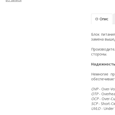
Всі записи
Опис
Блок питани
замена вышед
Производит
стороны.
Надежность
Немногие пр
обеспечивает
OVP
- Over-Vo
OTP
- Overhea
OCP
- Over-Cu
SCP
- Short-C
UVLO
- Under