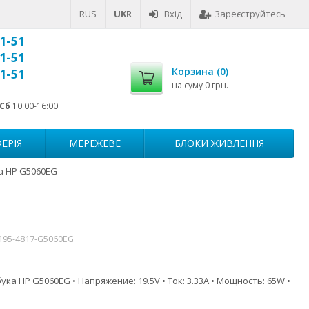
RUS
UKR
Вхід
Зареєструйтесь
1-51
1-51
Корзина (
0
)
1-51
на суму
0 грн.
Сб
10:00-16:00
ЕРІЯ
МЕРЕЖЕВЕ
БЛОКИ ЖИВЛЕННЯ
а HP G5060EG
-195-4817-G5060EG
ка HP G5060EG • Напряжение: 19.5V • Ток: 3.33A • Мощность: 65W •