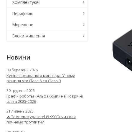
Комплектуючі
Периферія
Мережеве
Блоки живлення
Новини
09 березень 2026
Купівля вживаного монітора: У чому
різниця між Class A та Class B
30 грудень 2025
Графік роботы «АльфаКомп» на Новрічні
свята 2025•2026
21 липень 2025
🔥 Температура Intel i9-9900k чи коли
почнемо тротлити?