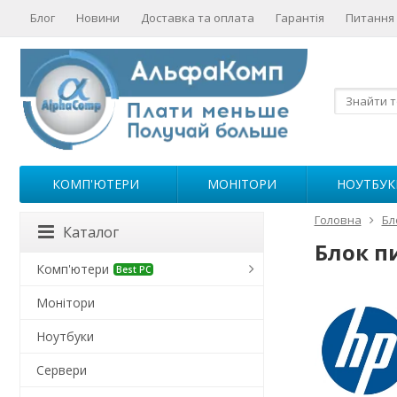
Блог
Новини
Доставка та оплата
Гарантія
Питання 
КОМП'ЮТЕРИ
МОНІТОРИ
НОУТБУК
Головна
Бл
Каталог
Блок п
Комп'ютери
Best PC
Монітори
Ноутбуки
Сервери