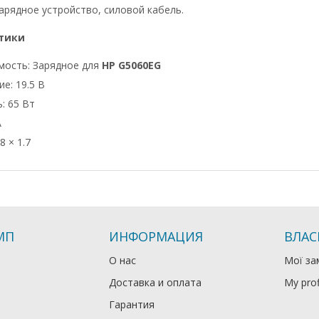
арядное устройство, силовой кабель.
тики
мость: Зарядное для
HP G5060EG
е: 19.5 В
: 65 Вт
А
8 × 1.7
МП
ИНФОРМАЦИЯ
ВЛАС
О нас
Мої за
Доставка и оплата
My prof
Гарантия