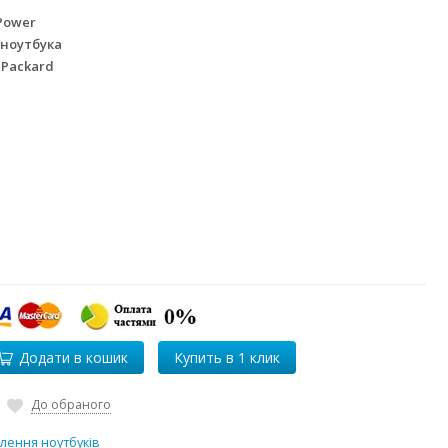
Power
 ноутбука
 Packard
Додати в кошик
До обраного
лення ноутбуків