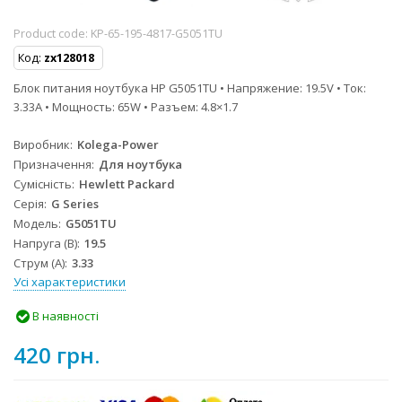
Product code:
KP-65-195-4817-G5051TU
Код:
zx128018
Блок питания ноутбука HP G5051TU • Напряжение: 19.5V • Ток:
3.33A • Мощность: 65W • Разъем: 4.8×1.7
Виробник
Kolega-Power
Призначення
Для ноутбука
Сумісність
Hewlett Packard
Серія
G Series
Модель
G5051TU
Напруга (В)
19.5
Струм (А)
3.33
Усі характеристики
В наявності
420 грн.