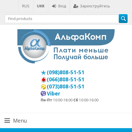
RUS
UKR
Вхід
Зареєструйтесь
(098)808-51-51
(066)808-51-51
(073)808-51-51
Viber
Пн-Пт
10:00-18:00
Сб
10:00-16:00
Menu