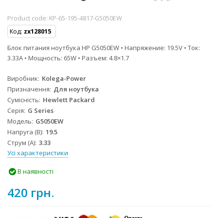
Product code:
KP-65-195-4817-G5050EW
Код:
zx128015
Блок питания ноутбука HP G5050EW • Напряжение: 19.5V • Ток:
3.33A • Мощность: 65W • Разъем: 4.8×1.7
Виробник
Kolega-Power
Призначення
Для ноутбука
Сумісність
Hewlett Packard
Серія
G Series
Модель
G5050EW
Напруга (В)
19.5
Струм (А)
3.33
Усі характеристики
В наявності
420 грн.