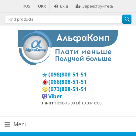
RUS
UKR
Вхід
Зареєструйтесь
(098)808-51-51
(066)808-51-51
(073)808-51-51
Viber
Пн-Пт
10:00-18:00
Сб
10:00-16:00
Menu