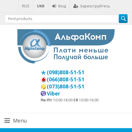
RUS
UKR
Вхід
Зареєструйтесь
(098)808-51-51
(066)808-51-51
(073)808-51-51
Viber
Пн-Пт
10:00-18:00
Сб
10:00-16:00
Menu