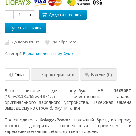
-
+
Додати в кошик
До порівняння
До обраного
Категорії:
Блоки живлення ноутбуків
Опис
Характеристики
Відгуки
(0)
Блок питания для ноутбука
HP G5050ET
(19.5v/3.33a/65w/4.8×1.7) качественный аналог
оригинального зарядного устройства. Надежная замена
вышедшему из строя блоку питания.
Производитель
Kolega-Power
надежный бренд которому
можно доверять, проверенный временем и
зарекомендовавший себя с лучшей стороны.