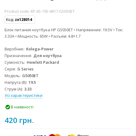
Product code:
KP-65-195-4817-G5050ET
Код:
zx128014
Блок питания ноутбука HP G5050ET • Напряжение: 19.5V • Ток:
3.33A • Мощность: 65W • Разъем: 4.8×1.7
Виробник
Kolega-Power
Призначення
Для ноутбука
Сумісність
Hewlett Packard
Серія
G Series
Модель
G5050ET
Напруга (В)
19.5
Струм (А)
3.33
Усі характеристики
В наявності
420 грн.