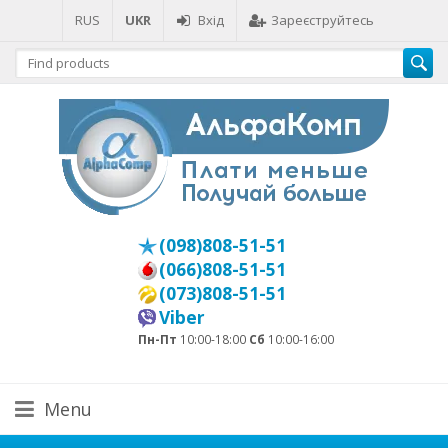
RUS
UKR
Вхід
Зареєструйтесь
(098)808-51-51
(066)808-51-51
(073)808-51-51
Viber
Пн-Пт
10:00-18:00
Сб
10:00-16:00
Menu