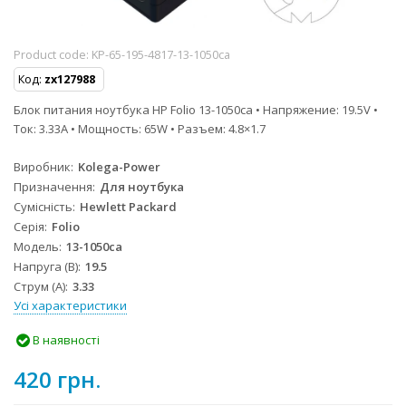
Product code:
KP-65-195-4817-13-1050ca
Код:
zx127988
Блок питания ноутбука HP Folio 13-1050ca • Напряжение: 19.5V •
Ток: 3.33A • Мощность: 65W • Разъем: 4.8×1.7
Виробник
Kolega-Power
Призначення
Для ноутбука
Сумісність
Hewlett Packard
Серія
Folio
Модель
13-1050ca
Напруга (В)
19.5
Струм (А)
3.33
Усі характеристики
В наявності
420 грн.