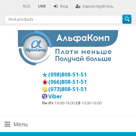
RUS
UKR
Вхід
Зареєструйтесь
(098)808-51-51
(066)808-51-51
(073)808-51-51
Viber
Пн-Пт
10:00-18:00
Сб
10:00-16:00
Menu