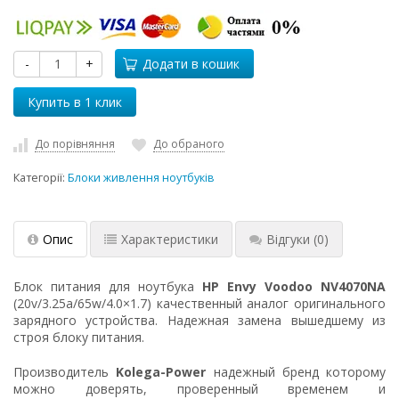
-
+
Додати в кошик
До порівняння
До обраного
Категорії:
Блоки живлення ноутбуків
Опис
Характеристики
Відгуки
(0)
Блок питания для ноутбука
HP Envy Voodoo NV4070NA
(20v/3.25a/65w/4.0×1.7) качественный аналог оригинального
зарядного устройства. Надежная замена вышедшему из
строя блоку питания.
Производитель
Kolega-Power
надежный бренд которому
можно доверять, проверенный временем и