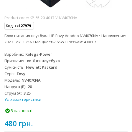
Product code:
KP-65-20-4017-V-NV4070NA
Код:
zx127979
Блок питания ноутбука HP Envy Voodoo NV4070NA • Напряжение:
20V • Ток: 3.25A • Мощность: 65W • Разъем: 4.0×1.7
Виробник
Kolega-Power
Призначення
Для ноутбука
Сумісність
Hewlett Packard
Серія
Envy
Модель
NV4070NA
Напруга (В)
20
Струм (А)
3.25
Усі характеристики
В наявності
480 грн.