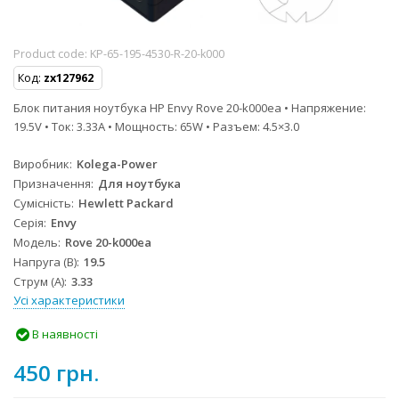
Product code:
KP-65-195-4530-R-20-k000
Код:
zx127962
Блок питания ноутбука HP Envy Rove 20-k000ea • Напряжение:
19.5V • Ток: 3.33A • Мощность: 65W • Разъем: 4.5×3.0
Виробник
Kolega-Power
Призначення
Для ноутбука
Сумісність
Hewlett Packard
Серія
Envy
Модель
Rove 20-k000ea
Напруга (В)
19.5
Струм (А)
3.33
Усі характеристики
В наявності
450 грн.