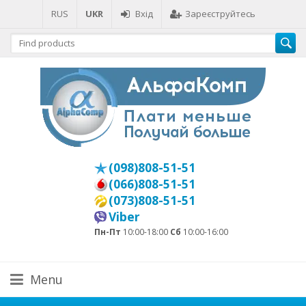
RUS
UKR
Вхід
Зареєструйтесь
(098)808-51-51
(066)808-51-51
(073)808-51-51
Viber
Пн-Пт
10:00-18:00
Сб
10:00-16:00
Menu