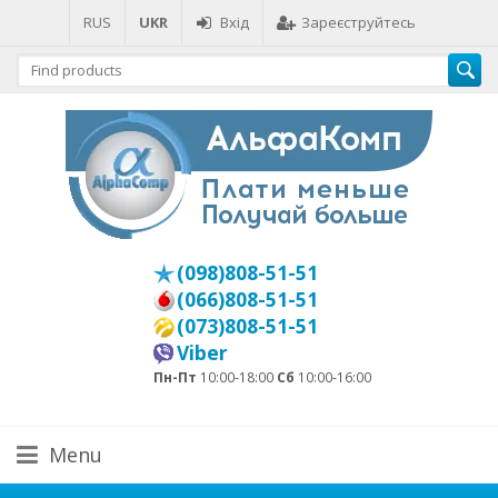
RUS
UKR
Вхід
Зареєструйтесь
(098)808-51-51
(066)808-51-51
(073)808-51-51
Viber
Пн-Пт
10:00-18:00
Сб
10:00-16:00
Menu