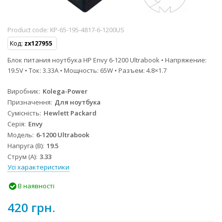
Product code:
KP-65-195-4817-6-1200US
Код:
zx127955
Блок питания ноутбука HP Envy 6-1200 Ultrabook • Напряжение:
19.5V • Ток: 3.33A • Мощность: 65W • Разъем: 4.8×1.7
Виробник
Kolega-Power
Призначення
Для ноутбука
Сумісність
Hewlett Packard
Серія
Envy
Модель
6-1200 Ultrabook
Напруга (В)
19.5
Струм (А)
3.33
Усі характеристики
В наявності
420 грн.