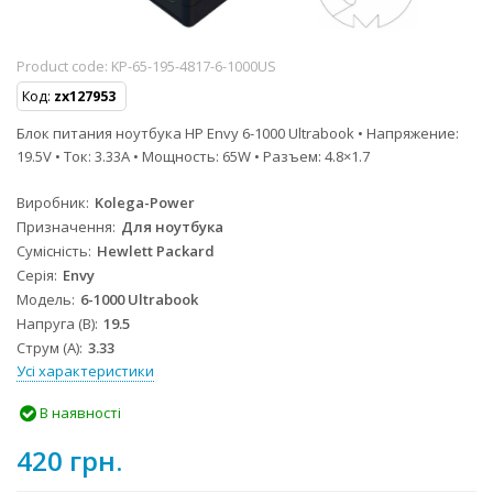
Product code:
KP-65-195-4817-6-1000US
Код:
zx127953
Блок питания ноутбука HP Envy 6-1000 Ultrabook • Напряжение:
19.5V • Ток: 3.33A • Мощность: 65W • Разъем: 4.8×1.7
Виробник
Kolega-Power
Призначення
Для ноутбука
Сумісність
Hewlett Packard
Серія
Envy
Модель
6-1000 Ultrabook
Напруга (В)
19.5
Струм (А)
3.33
Усі характеристики
В наявності
420 грн.