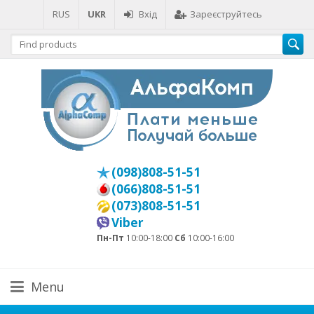
RUS
UKR
Вхід
Зареєструйтесь
(098)808-51-51
(066)808-51-51
(073)808-51-51
Viber
Пн-Пт
10:00-18:00
Сб
10:00-16:00
Menu