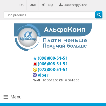
RUS
UKR
Вхід
Зареєструйтесь
(098)808-51-51
(066)808-51-51
(073)808-51-51
Viber
Пн-Пт
10:00-18:00
Сб
10:00-16:00
Menu