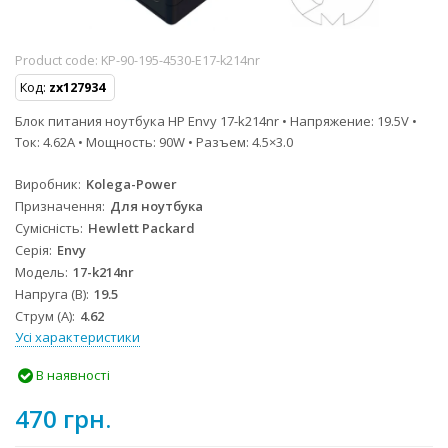
Product code:
KP-90-195-4530-E17-k214nr
Код:
zx127934
Блок питания ноутбука HP Envy 17-k214nr • Напряжение: 19.5V •
Ток: 4.62A • Мощность: 90W • Разъем: 4.5×3.0
Виробник
Kolega-Power
Призначення
Для ноутбука
Сумісність
Hewlett Packard
Серія
Envy
Модель
17-k214nr
Напруга (В)
19.5
Струм (А)
4.62
Усі характеристики
В наявності
470 грн.