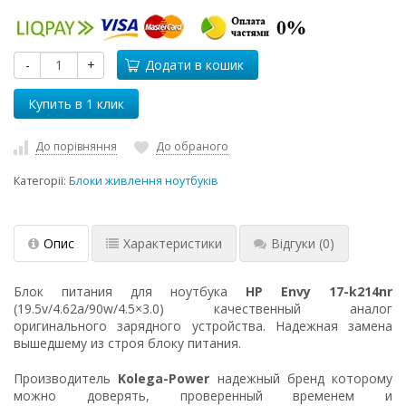
-
+
Додати в кошик
До порівняння
До обраного
Категорії:
Блоки живлення ноутбуків
Опис
Характеристики
Відгуки
(0)
Блок питания для ноутбука
HP Envy 17-k214nr
(19.5v/4.62a/90w/4.5×3.0) качественный аналог
оригинального зарядного устройства. Надежная замена
вышедшему из строя блоку питания.
Производитель
Kolega-Power
надежный бренд которому
можно доверять, проверенный временем и