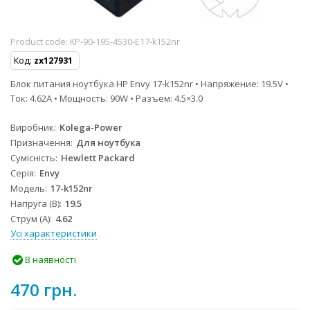
Product code:
KP-90-195-4530-E17-k152nr
Код:
zx127931
Блок питания ноутбука HP Envy 17-k152nr • Напряжение: 19.5V •
Ток: 4.62A • Мощность: 90W • Разъем: 4.5×3.0
Виробник
Kolega-Power
Призначення
Для ноутбука
Сумісність
Hewlett Packard
Серія
Envy
Модель
17-k152nr
Напруга (В)
19.5
Струм (А)
4.62
Усі характеристики
В наявності
470 грн.