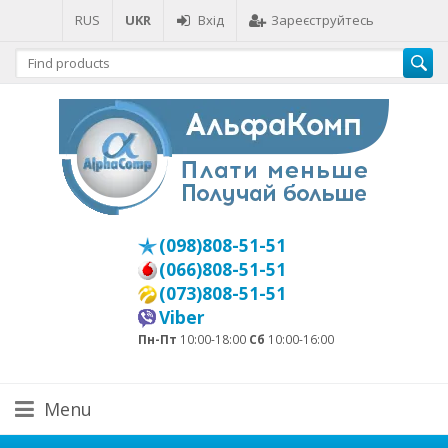
RUS
UKR
Вхід
Зареєструйтесь
(098)808-51-51
(066)808-51-51
(073)808-51-51
Viber
Пн-Пт
10:00-18:00
Сб
10:00-16:00
Menu