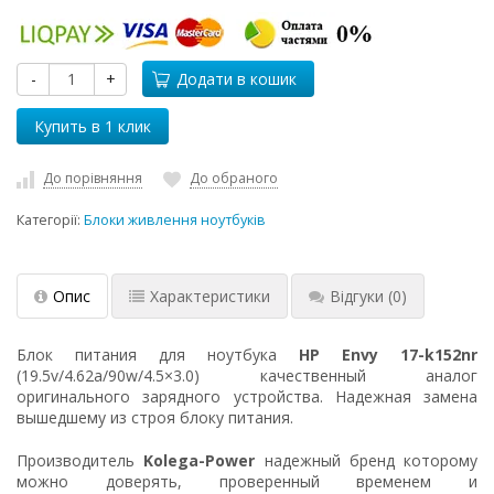
-
+
Додати в кошик
До порівняння
До обраного
Категорії:
Блоки живлення ноутбуків
Опис
Характеристики
Відгуки
(0)
Блок питания для ноутбука
HP Envy 17-k152nr
(19.5v/4.62a/90w/4.5×3.0) качественный аналог
оригинального зарядного устройства. Надежная замена
вышедшему из строя блоку питания.
Производитель
Kolega-Power
надежный бренд которому
можно доверять, проверенный временем и