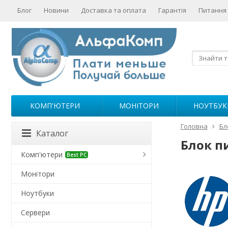
Блог
Новини
Доставка та оплата
Гарантія
Питання 
КОМП'ЮТЕРИ
МОНІТОРИ
НОУТБУК
Головна
Бл
Каталог
Блок п
Комп'ютери
Best PC
Монітори
Ноутбуки
Сервери