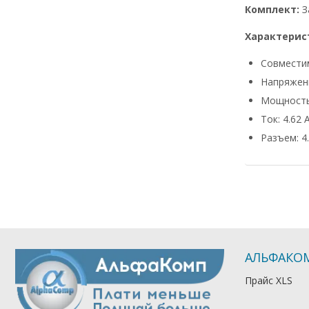
Комплект:
З
Характерис
Совмести
Напряжени
Мощность
Ток: 4.62 
Разъем: 4.
АЛЬФАКО
Прайс XLS