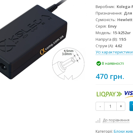
Виробник
Kolega-
Призначення
Для
Сумісність
Hewlett
Серія
Envy
Модель
15-k252ur
Напруга (В)
19.5
Струм (А)
4.62
Усі характеристики
В наявності
470 грн.
-
+
До порівняння
Категорії:
Блоки жив