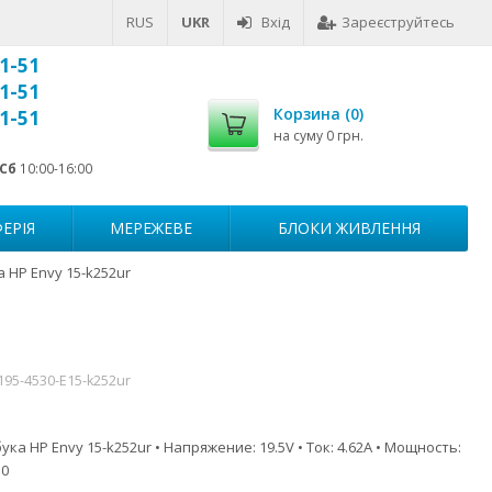
RUS
UKR
Вхід
Зареєструйтесь
1-51
1-51
Корзина (
0
)
1-51
на суму
0 грн.
Сб
10:00-16:00
ЕРІЯ
МЕРЕЖЕВЕ
БЛОКИ ЖИВЛЕННЯ
 HP Envy 15-k252ur
195-4530-E15-k252ur
ка HP Envy 15-k252ur • Напряжение: 19.5V • Ток: 4.62A • Мощность:
.0