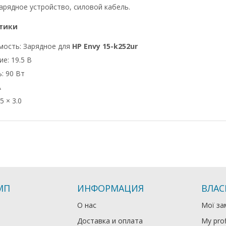
арядное устройство, силовой кабель.
тики
мость: Зарядное для
HP Envy 15-k252ur
е: 19.5 В
: 90 Вт
А
5 × 3.0
МП
ИНФОРМАЦИЯ
ВЛАС
О нас
Мої за
Доставка и оплата
My prof