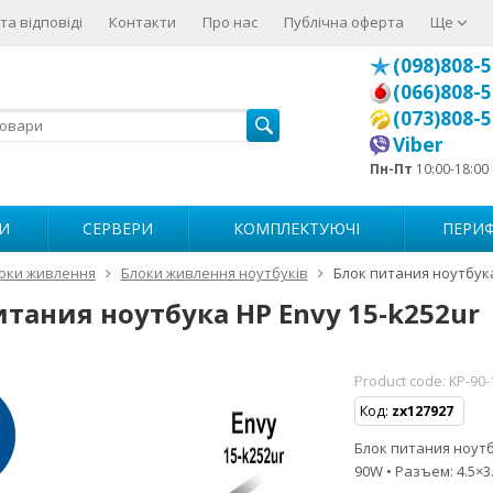
та відповіді
Контакти
Про нас
Публічна оферта
Ще
(098)808-5
(066)808-5
(073)808-5
Viber
Пн-Пт
10:00-18:00
И
СЕРВЕРИ
КОМПЛЕКТУЮЧІ
ПЕРИФ
оки живлення
Блоки живлення ноутбуків
Блок питания ноутбука
итания ноутбука HP Envy 15-k252ur
Product code:
KP-90-
Код:
zx127927
Блок питания ноутбу
90W • Разъем: 4.5×3