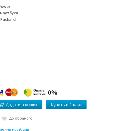
Power
 ноутбука
 Packard
Додати в кошик
До обраного
лення ноутбуків