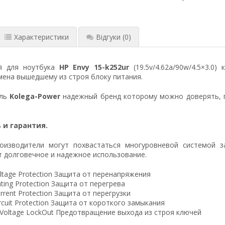
Характеристики
Відгуки
(0)
я для ноутбука
HP Envy 15-k252ur
(19.5v/4.62a/90w/4.5×3.0)
ена вышедшему из строя блоку питания.
ель
Kolega-Power
надежный бренд которому можно доверять, 
 и гарантия.
оизводители могут похвастаться многуровневой системой з
 долговечное и надежное использование.
ltage Protection Защита от перенапряжения
ting Protection Защита от перегрева
rrent Protection Защита от перегрузки
ircuit Protection Защита от короткого замыкания
 Voltage LockOut Предотвращение выхода из строя ключей