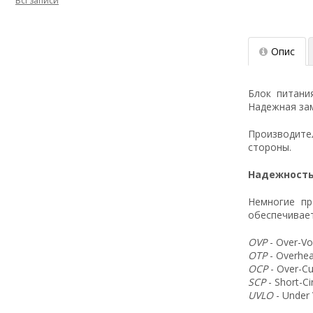
Всі записи
Опис
Блок питани
Надежная зам
Производит
стороны.
Надежность
Немногие пр
обеспечивает
OVP
- Over-Vo
OTP
- Overhea
OCP
- Over-Cu
SCP
- Short-C
UVLO
- Under