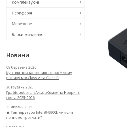
Комплектуючі
Периферія
Мережеве
Блоки живлення
Новини
09 березень 2026
Купівля вживаного монітора: У чому
різниця між Class A та Class B
30 грудень 2025
Графік роботы «АльфаКомп» на Новрічні
свята 2025•2026
21 липень 2025
🔥 Температура Intel i9-9900k чи коли
почнемо тротлити?