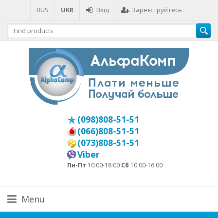
RUS
UKR
Вхід
Зареєструйтесь
(098)808-51-51
(066)808-51-51
(073)808-51-51
Viber
Пн-Пт
10:00-18:00
Сб
10:00-16:00
Menu