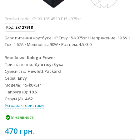
Product code:
KP-90-195-4530-E15-k075sr
Код:
zx127918
Блок питания ноутбука HP Envy 15-k075sr • Напряжение: 19.5V •
Ток: 4.62A • Мощность: 90W • Разъем: 4.5×3.0
Виробник
Kolega-Power
Призначення
Для ноутбука
Сумісність
Hewlett Packard
Серія
Envy
Модель
15-k075sr
Напруга (В)
19.5
Струм (А)
4.62
Усі характеристики
В наявності
470 грн.