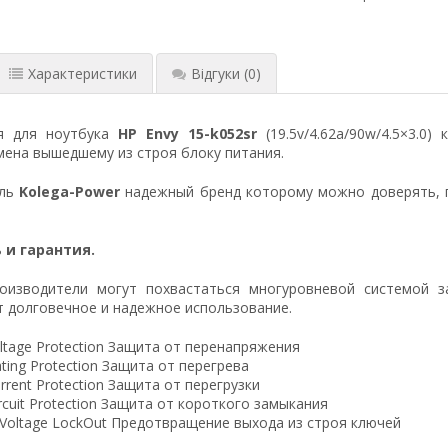
Характеристики
Відгуки
(0)
я для ноутбука
HP Envy 15-k052sr
(19.5v/4.62a/90w/4.5×3.0)
ена вышедшему из строя блоку питания.
ель
Kolega-Power
надежный бренд которому можно доверять, 
 и гарантия.
оизводители могут похвастаться многуровневой системой з
 долговечное и надежное использование.
ltage Protection Защита от перенапряжения
ting Protection Защита от перегрева
rrent Protection Защита от перегрузки
ircuit Protection Защита от короткого замыкания
 Voltage LockOut Предотвращение выхода из строя ключей