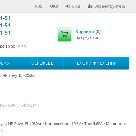
RUS
UKR
Вхід
Зареєструйтесь
1-51
1-51
Корзина (
0
)
1-51
на суму
0 грн.
Сб
10:00-16:00
ЕРІЯ
МЕРЕЖЕВЕ
БЛОКИ ЖИВЛЕННЯ
 HP Envy 15-k052sr
195-4530-E15-k052sr
ка HP Envy 15-k052sr • Напряжение: 19.5V • Ток: 4.62A • Мощность:
.0