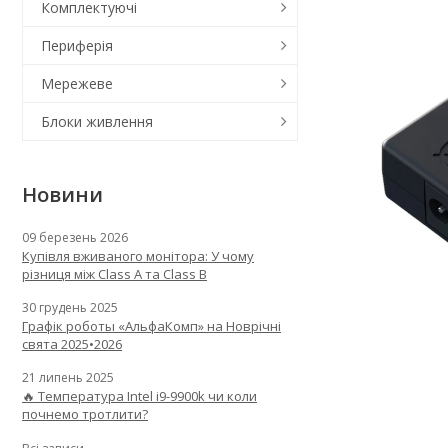
Комплектуючі
Периферія
Мережеве
Блоки живлення
Новини
09 березень 2026
Купівля вживаного монітора: У чому
різниця між Class A та Class B
30 грудень 2025
Графік роботы «АльфаКомп» на Новрічні
свята 2025•2026
21 липень 2025
🔥 Температура Intel i9-9900k чи коли
почнемо тротлити?