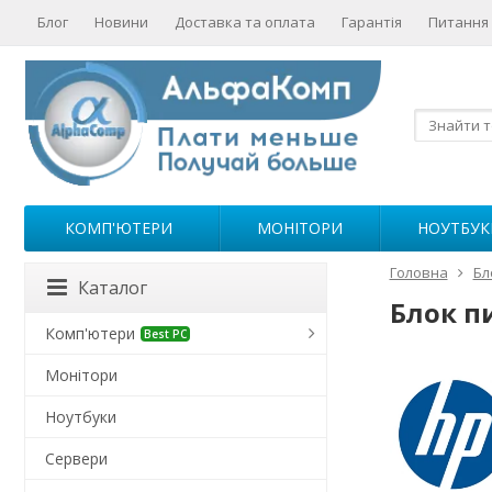
Блог
Новини
Доставка та оплата
Гарантія
Питання 
КОМП'ЮТЕРИ
МОНІТОРИ
НОУТБУК
Головна
Бл
Каталог
Блок п
Комп'ютери
Best PC
Монітори
Ноутбуки
Сервери