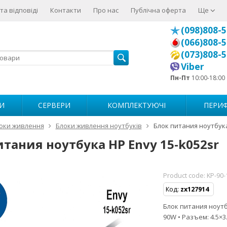
та відповіді
Контакти
Про нас
Публічна оферта
Ще
(098)808-5
(066)808-5
(073)808-5
Viber
Пн-Пт
10:00-18:00
И
СЕРВЕРИ
КОМПЛЕКТУЮЧІ
ПЕРИФ
оки живлення
Блоки живлення ноутбуків
Блок питания ноутбука
итания ноутбука HP Envy 15-k052sr
Product code:
KP-90-
Код:
zx127914
Блок питания ноутбу
90W • Разъем: 4.5×3