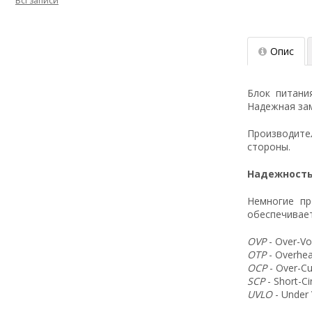
Всі записи
Опис
Блок питани
Надежная зам
Производит
стороны.
Надежность
Немногие пр
обеспечивает
OVP
- Over-Vo
OTP
- Overhea
OCP
- Over-Cu
SCP
- Short-C
UVLO
- Under