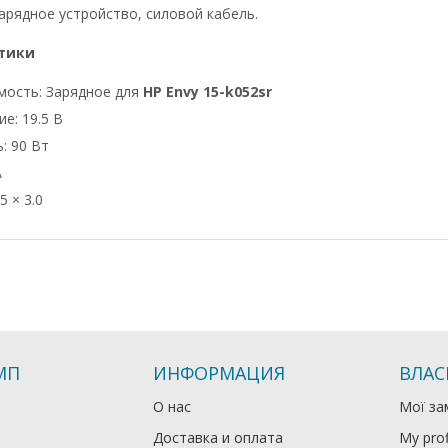
арядное устройство, силовой кабель.
тики
мость: Зарядное для
HP Envy 15-k052sr
е: 19.5 В
: 90 Вт
А
5 × 3.0
МП
ИНФОРМАЦИЯ
ВЛАС
О нас
Мої за
Доставка и оплата
My prof