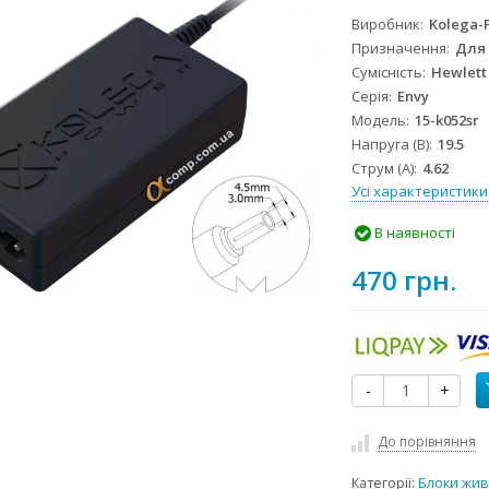
Виробник
Kolega-
Призначення
Для
Сумісність
Hewlett
Серія
Envy
Модель
15-k052sr
Напруга (В)
19.5
Струм (А)
4.62
Усі характеристики
В наявності
470 грн.
-
+
До порівняння
Категорії:
Блоки жив