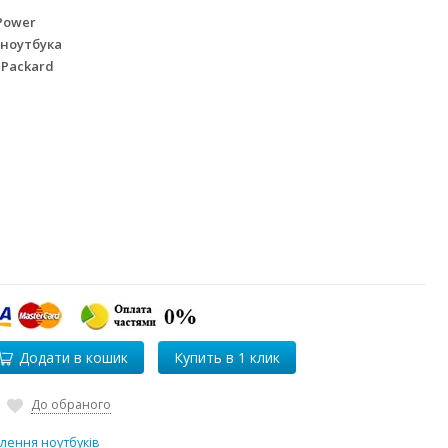
Power
 ноутбука
 Packard
Додати в кошик
До обраного
лення ноутбуків