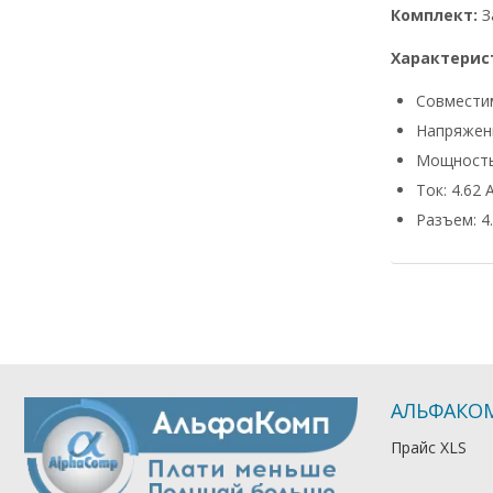
Комплект:
З
Характерис
Совмести
Напряжени
Мощность
Ток: 4.62 
Разъем: 4.
АЛЬФАКО
Прайс XLS