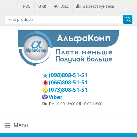
RUS
UKR
Вхід
Зареєструйтесь
(098)808-51-51
(066)808-51-51
(073)808-51-51
Viber
Пн-Пт
10:00-18:00
Сб
10:00-16:00
Menu