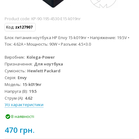
Product code:
KP-90-195-4530-E15-k019nr
Код:
zx127907
Блок питания ноутбука HP Envy 15-k019nr • Напряжение: 19.5V •
Ток: 4.62A • Мощность: 90W • Разъем: 4.5×3.0
Виробник
Kolega-Power
Призначення
Для ноутбука
Сумісність
Hewlett Packard
Серія
Envy
Модель
15-k019nr
Напруга (В)
19.5
Струм (А)
4.62
Усі характеристики
В наявності
470 грн.